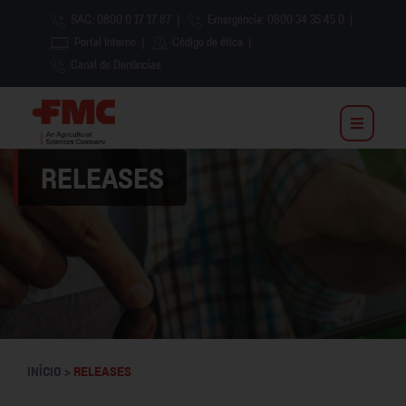
SAC: 0800 0 17 17 87
|
Emergência: 0800 34 35 45 0
|
Portal Interno
|
Código de ética
|
Canal de Denúncias
RELEASES
INÍCIO >
RELEASES