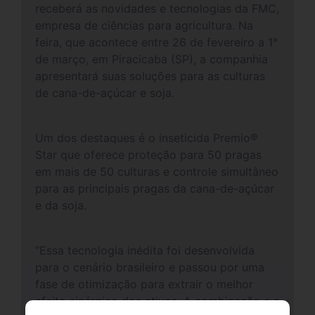
receberá as novidades e tecnologias da FMC,
empresa de ciências para agricultura. Na
feira, que acontece entre 26 de fevereiro a 1°
de março, em Piracicaba (SP), a companhia
apresentará suas soluções para as culturas
de cana-de-açúcar e soja.
Um dos destaques é o inseticida Premio®
Star que oferece proteção para 50 pragas
em mais de 50 culturas e controle simultâneo
para as principais pragas da cana-de-açúcar
e da soja.
“Essa tecnologia inédita foi desenvolvida
para o cenário brasileiro e passou por uma
fase de otimização para extrair o melhor
efeito sinérgico dos ativos. A combinação e a