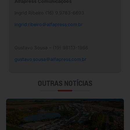
Alfapress Comunicações
Ingrid Ribeiro (16) 9.9783-6693
ingrid܂ribeiro＠alfapress܂com܂
br
Gustavo Sousa – (19) 98113-1966
gustavo܂sousa＠alfapress܂com܂br
OUTRAS NOTÍCIAS