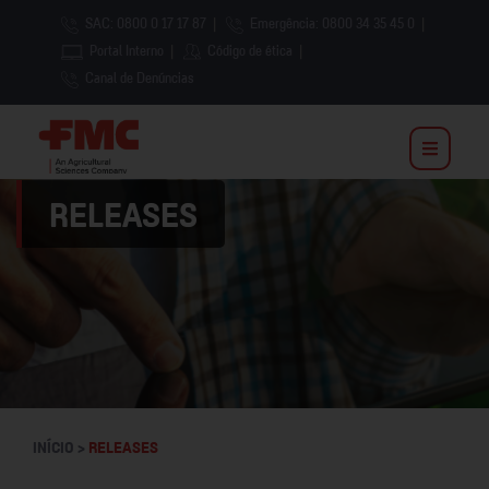
SAC: 0800 0 17 17 87
|
Emergência: 0800 34 35 45 0
|
Portal Interno
|
Código de ética
|
Canal de Denúncias
RELEASES
INÍCIO >
RELEASES