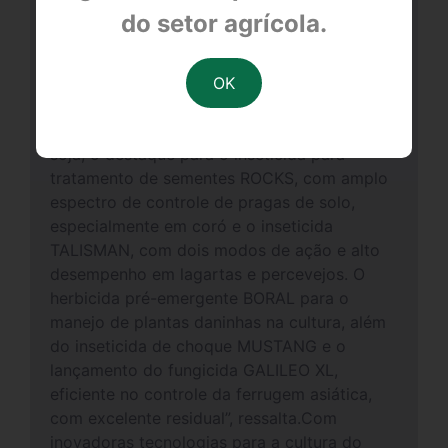
para controle de pulgões e da broca do fumo
do setor agrícola.
e o fungicida ROVRAL para controle de
fungos na produção de mudas”, destaca
Menezes.Menezes comenta também sobre o
que os produtores poderão encontrar no
estande da FMC para as culturas de soja. “Na
soja, o destaque para o inseticida para
tratamento de sementes ROCKS, com amplo
espectro de controle de pragas de solo,
especialmente em coró e o inseticida
TALISMAN, com dois modos de ação e alto
desempenho em lagartas e percevejos. O
herbicida pré-emergente BORAL para o
manejo de plantas daninhas na cultura, além
do inseticida de choque MUSTANG e o
lançamento do fungicida GALILEO XL,
eficiente no controle da ferrugem asiática,
com excelente residual”, ressalta.Com
inovadoras tecnologias para a cultura do