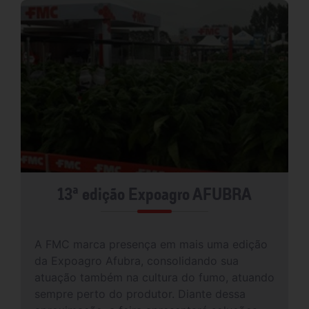
13ª edição Expoagro AFUBRA
A FMC marca presença em mais uma edição
da Expoagro Afubra, consolidando sua
atuação também na cultura do fumo, atuando
sempre perto do produtor. Diante dessa