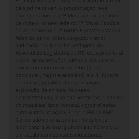
61 mil pessoas. Destas, 31% visitaram a feira
pela primeira vez. A programação teve
novidades como: a 1ª Mostra com julgamento
de ovinos; torneio leiteiro; 1º Fórum Estadual
de Agroenergia e 1º Fórum Florestal Estadual.
Além do painel sobre cooperativismo;
audiência pública sobre estiagem, da
Assembleia Legislativa do RS; espaço cultural
– com apresentações culturais das quatro
etnias formadoras do gaúcho (índio,
português, negro e espanhol) e a 3ª Mostra
científica-; pavilhão da agroenergia,
exposição de animais, lavouras
demonstrativas, área das hortaliças, dinâmica
de máquinas, área florestal, agroindústrias,
entre outras atrações.Sobre a FMCA FMC
Corporation é uma companhia química
americana que atua globalmente há mais de
um século com soluções inovadoras,