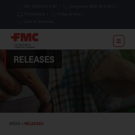
SAC: 0800 0 17 17 87
|
Emergência: 0800 34 35 45 0
|
Portal Interno
|
Código de ética
|
Canal de Denúncias
RELEASES
INÍCIO >
RELEASES