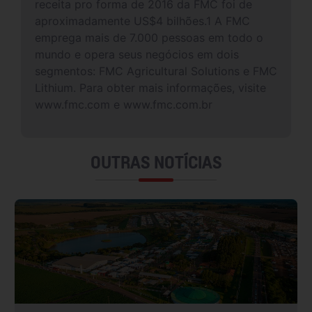
receita pro forma de 2016 da FMC foi de
aproximadamente US$4 bilhões.1 A FMC
emprega mais de 7.000 pessoas em todo o
mundo e opera seus negócios em dois
segmentos: FMC Agricultural Solutions e FMC
Lithium. Para obter mais informações, visite
www.fmc.com e www.fmc.com.br
OUTRAS NOTÍCIAS