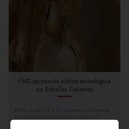
FMC apresenta vitrine tecnológica
na SafraTec Cocamar
Entre os dias 24 e 25 de janeiro, a Cocamar
Cooperativa Agroindustrial realiza a 27ª
edição da SafraTec, encontro de soluções