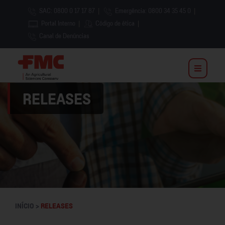
SAC: 0800 0 17 17 87
|
Emergência: 0800 34 35 45 0
|
Portal Interno
|
Código de ética
|
Canal de Denúncias
RELEASES
INÍCIO >
RELEASES