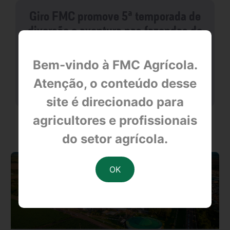
Giro FMC promove 5ª temporada de
diversão e aventura nas fazendas de
Goiás
Bem-vindo à FMC Agrícola.
Atenção, o conteúdo desse
null
site é direcionado para
agricultores e profissionais
OUTRAS NOTÍCIAS
do setor agrícola.