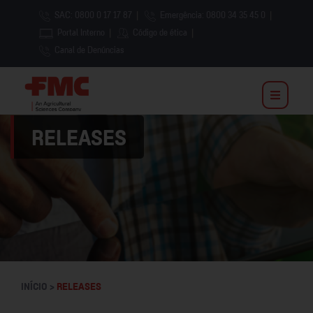
SAC: 0800 0 17 17 87
|
Emergência: 0800 34 35 45 0
|
Portal Interno
|
Código de ética
|
Canal de Denúncias
RELEASES
INÍCIO >
RELEASES