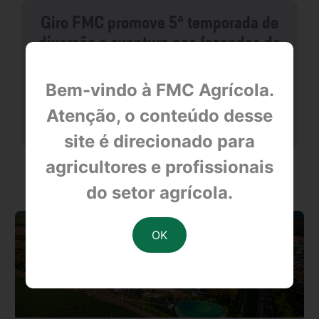
Giro FMC promove 5ª temporada de
diversão e aventura nas fazendas do
Paraná
Bem-vindo à FMC Agrícola.
Atenção, o conteúdo desse
null
site é direcionado para
agricultores e profissionais
OUTRAS NOTÍCIAS
do setor agrícola.