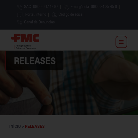
SAC: 0800 0 17 17 87
|
Emergência: 0800 34 35 45 0
|
Portal Interno
|
Código de ética
|
Canal de Denúncias
RELEASES
INÍCIO >
RELEASES