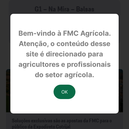
G1 - Na Mira - Balsas
null
Bem-vindo à FMC Agrícola.
Atenção, o conteúdo desse
site é direcionado para
OUTRAS NOTÍCIAS
agricultores e profissionais
do setor agrícola.
Soluções exclusivas são as apostas da FMC para o
público da Expodireto Cotrijal