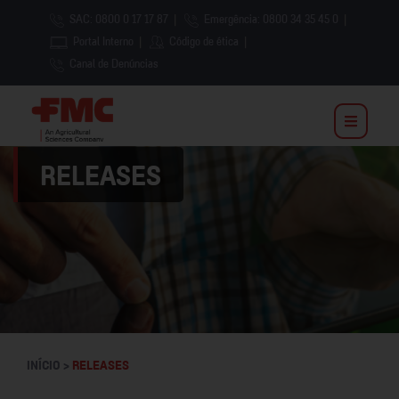
SAC: 0800 0 17 17 87
|
Emergência: 0800 34 35 45 0
|
Portal Interno
|
Código de ética
|
Canal de Denúncias
RELEASES
INÍCIO >
RELEASES