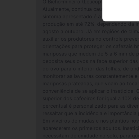
O Bicho-mineiro (Leucoptera Coffeella) s
Atualmente, continua causando prejuízos
sintoma apresentado é a presença de fol
produção em até 72%, dependendo da inte
agosto a outubro. Já em regiões de clim
auxiliar os produtores no controle preve
orientações para proteger os cafezais br
mariposas que medem de 5 a 6 mm de po
deposita seus ovos na face superior das
do ovo para o interior das folhas, de on
monitorar as lavouras constantemente e 
mariposas prateadas, que voam ao tocar 
conveniência de se aplicar o inseticida
superior dos cafeeiros for igual a 10% 
percentual é personalizado para as diver
ressaltar que a incidência e importância
Em viveiros de mudas e nos plantios novo
aparecerem os primeiros adultos. Insetic
necessitam de umidade no solo, para que