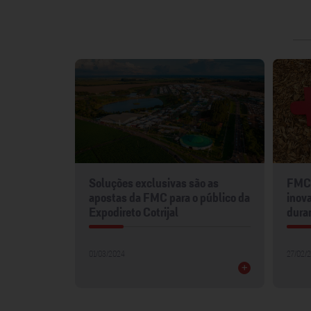
mentos
Soluções exclusivas são as
FMC 
2024
apostas da FMC para o público da
inova
Expodireto Cotrijal
dura
01/03/2024
27/02/
+
+