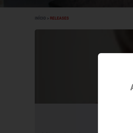
INÍCIO >
RELEASES
6 dicas 