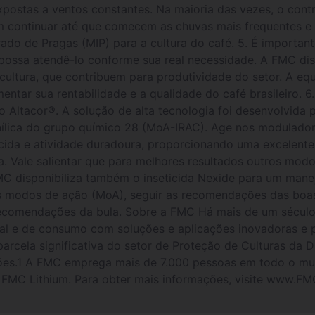
xpostas a ventos constantes. Na maioria das vezes, o cont
m continuar até que comecem as chuvas mais frequentes e 
ado de Pragas (MIP) para a cultura do café. 5. É important
ossa atendê-lo conforme sua real necessidade. A FMC dis
cultura, que contribuem para produtividade do setor. A e
entar sua rentabilidade e a qualidade do café brasileiro. 6
 o Altacor®. A solução de alta tecnologia foi desenvolvida
anílica do grupo químico 28 (MoA-IRAC). Age nos modulador
ticida e atividade duradoura, proporcionando uma excelente
. Vale salientar que para melhores resultados outros mod
MC disponibiliza também o inseticida Nexide para um mane
es modos de ação (MoA), seguir as recomendações das boas 
recomendações da bula. Sobre a FMC Há mais de um século
rial e de consumo com soluções e aplicações inovadoras e 
rcela significativa do setor de Proteção de Culturas da D
es.1 A FMC emprega mais de 7.000 pessoas em todo o mu
e FMC Lithium. Para obter mais informações, visite www