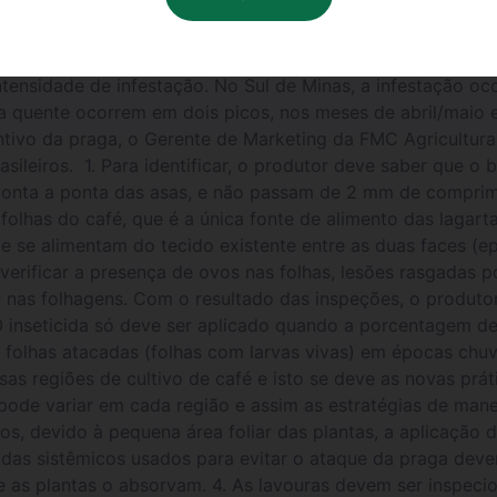
urgiu no Brasil em 1869 de forma alarmante no Rio de Jane
 nas lavouras e é considerada a praga mais disseminada pe
has minadas, que caem a partir do terço superior do cafeei
nsidade de infestação. No Sul de Minas, a infestação oco
a quente ocorrem em dois picos, nos meses de abril/maio 
ntivo da praga, o Gerente de Marketing da FMC Agricultural
asileiros. 1. Para identificar, o produtor deve saber que 
nta a ponta das asas, e não passam de 2 mm de comprime
 folhas do café, que é a única fonte de alimento das laga
de se alimentam do tecido existente entre as duas faces (ep
verificar a presença de ovos nas folhas, lesões rasgadas 
nas folhagens. Com o resultado das inspeções, o produtor
. O inseticida só deve ser aplicado quando a porcentagem d
de folhas atacadas (folhas com larvas vivas) em épocas ch
sas regiões de cultivo de café e isto se deve as novas prá
 pode variar em cada região e assim as estratégias de mane
s, devido à pequena área foliar das plantas, a aplicação d
idas sistêmicos usados para evitar o ataque da praga deve
 as plantas o absorvam. 4. As lavouras devem ser inspeci