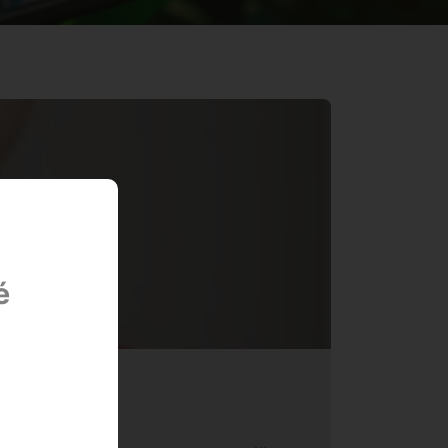
é
 cafezais