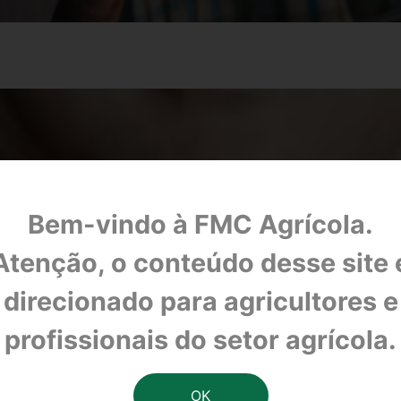
Bem-vindo à FMC Agrícola.
Atenção, o conteúdo desse site 
direcionado para agricultores e
profissionais do setor agrícola.
para o controle preventivo do Bicho Mineiro nos