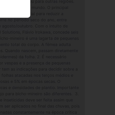
iro e se espalhou para outras regiões.
los cafezais no mundo. O principal
ro, com potencial para reduzir a
rre no período seco do ano, entre
e agosto/outubro. Com o intuito de
 Solutions, Flávio Irokawa, concede seis
o bicho-mineiro é uma lagarta de pequenas
nto total do corpo. A fêmea adulta
rtas. Quando nascem, passam diretamente
idermes) da folha. 2. É necessário
por vespas e a presença de pequenas
 tem as indicações para decidir sobre a
e folhas atacadas nos terços médios e
uvosas e 5% em épocas secas. O
ticas e densidades de plantio. Importante
jo para bicho-mineiro são diferentes. 3.
e inseticidas deve ser feita assim que
m ser aplicados no final das chuvas, pois
onadas constantemente na época crítica