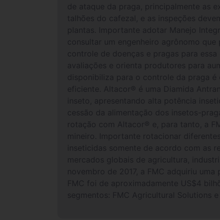
de ataque da praga, principalmente as e
talhões do cafezal, e as inspeções deve
plantas. Importante adotar Manejo Integr
consultar um engenheiro agrônomo que p
controle de doenças e pragas para essa 
avaliações e orienta produtores para aum
disponibiliza para o controle da praga é
eficiente. Altacor® é uma Diamida Antr
inseto, apresentando alta potência inse
cessão da alimentação dos insetos-praga
rotação com Altacor® e, para tanto, a F
mineiro. Importante rotacionar diferent
inseticidas somente de acordo com as 
mercados globais de agricultura, indust
novembro de 2017, a FMC adquiriu uma pa
FMC foi de aproximadamente US$4 bilhõ
segmentos: FMC Agricultural Solutions 