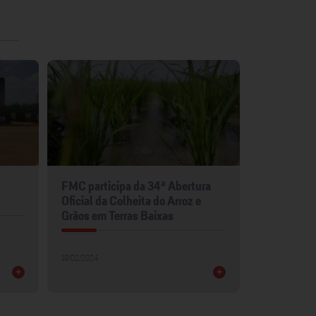
FMC participa da 34ª Abertura
FMC leva p
Oficial da Colheita do Arroz e
para Show 
Grãos em Terras Baixas
30/01/2024
19/02/2024
+
+