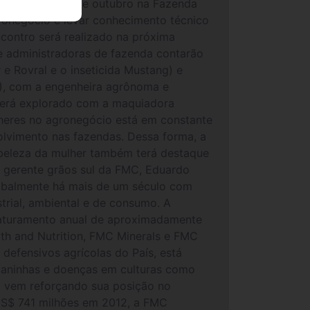
izado no dia 2 de outubro na Fazenda
ronegócio e levar conhecimento técnico
ncontro será realizado na próxima
 e administradoras de fazenda contarão
e Rovral e o inseticida Mustang) e
I), com a engenheira agrônoma e
será explorado com a maquiadora
heres no agronegócio está em constante
olvimento nas fazendas. Dessa forma, a
a beleza da mulher também terá destaque
o gerente grãos sul da FMC, Eduardo
obalmente há mais de um século com
trial, ambiental e de consumo. A
faturamento anual de aproximadamente
th and Nutrition, FMC Minerals e FMC
defensivos agrícolas do País, está
daninhas e doenças em culturas como
FMC vem reforçando sua posição no
US$ 741 milhões em 2012, a FMC