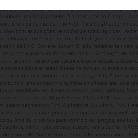
m de beleza serão as ações do encontro; evento será real
ara incentivar cada vez mais a presença de mulheres no ag
Solutions, realiza o primeiro Dia da Mulher no Campo. O e
acomolli, em Saldanha Marinho (RS). Mais de 20 agrônomas
 trigo com as soluções tecnológicas (os fungicidas Locker 
 a utilização de Equipamentos de Proteção Individual (EP
ercado da FMC, Danielle Galvan. O lado feminino também 
e maquiagens paras mulheres do campo. “A atuação de mul
e segurança no campo são essenciais para gestão e desenv
a produtividade e rentabilidade na lavoura. A essência d
ficar ainda mais bonito com a presença delas!”, destaca 
oration é uma companhia química americana que atua gl
tos de qualidade nos diversos setores como agrícola, indus
 e está presente em 34 países. Em 2012, a FMC teve seu 
em quatro segmentos: FMC Agricultural Solutions, FMC Heal
al Solutions, uma das principais empresas do segmento de 
nsa linha de produtos para controle de pragas, plantas 
úcar,citros, milho, soja, tabaco, tomate, entre outras, a 
o de grãos, HF, Café e Citrus. Com faturamento anual de 