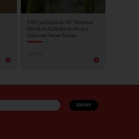
FMC participa da 34ª Abertura
FMC leva p
Oficial da Colheita do Arroz e
para Show 
Grãos em Terras Baixas
30/01/2024
19/02/2024
+
+