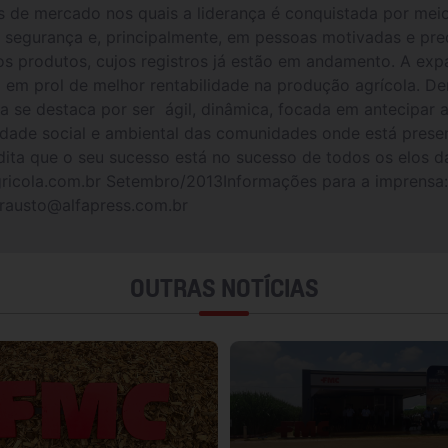
os de mercado nos quais a liderança é conquistada por mei
, segurança e, principalmente, em pessoas motivadas e pre
s produtos, cujos registros já estão em andamento. A exp
em prol de melhor rentabilidade na produção agrícola. De
 se destaca por ser ágil, dinâmica, focada em antecipar a
ilidade social e ambiental das comunidades onde está pre
ta que o seu sucesso está no sucesso de todos os elos da 
cola.com.br Setembro/2013Informações para a imprensa:
frausto@alfapress.com.br
OUTRAS NOTÍCIAS