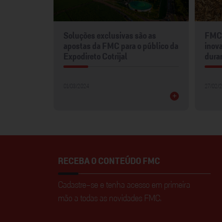
mentos
Soluções exclusivas são as
FMC 
2024
apostas da FMC para o público da
inova
Expodireto Cotrijal
dura
01/03/2024
27/02/
+
+
RECEBA O CONTEÚDO FMC
Cadastre-se e tenha acesso em primeira
mão a todas as novidades FMC.