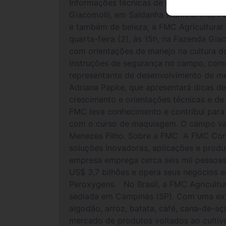
Informações técnicas de manejo e també
Giacomolli, em Saldanha Marinho (RS) P
e também de beleza, a FMC Agricultural 
quarta-feira (2), às 15h, na Fazenda Gi
com orientações de manejo na cultura do
instruções de segurança no campo, como
representante de desenvolvimento de m
Adriana Papke, que apresentará dicas d
crescimento e orientações técnicas e d
FMC leva conhecimento e contribui para 
com o curso de maquiagem. O campo vai 
Menezes Filho. Sobre a FMC A FMC Corp
soluções inovadoras, aplicações e produ
empresa emprega cerca seis mil pessoas
US$ 3,7 bilhões e opera seus negócios 
Peroxygens. No Brasil, a FMC Agricultur
sediada em Campinas (SP). Com uma exte
algodão, arroz, batata, café, cana-de-aç
mercado de produtos voltados ao cultiv