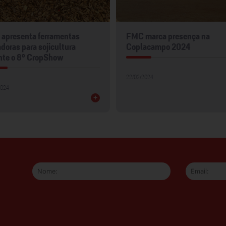
apresenta ferramentas
FMC marca presença na
doras para sojicultura
Coplacampo 2024
nte o 8º CropShow
22/02/2024
2024
+