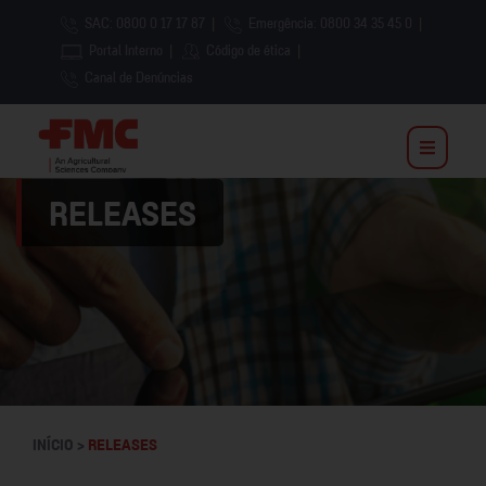
SAC: 0800 0 17 17 87
|
Emergência: 0800 34 35 45 0
|
Portal Interno
|
Código de ética
|
Canal de Denúncias
RELEASES
INÍCIO >
RELEASES