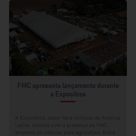
FMC apresenta lançamento durante
a Expocitros
A Expocitros, maior feira citrícola da América
Latina, contará com a presença da FMC,
empresa de ciências para agricultura. Entre