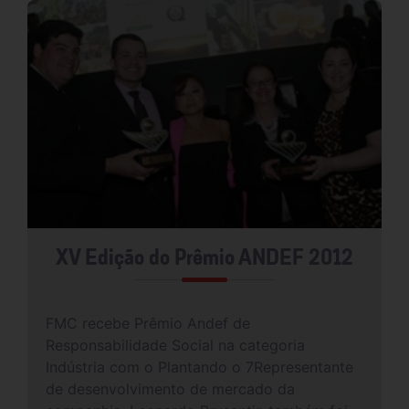
XV Edição do Prêmio ANDEF 2012
FMC recebe Prêmio Andef de
Responsabilidade Social na categoria
Indústria com o Plantando o 7Representante
de desenvolvimento de mercado da