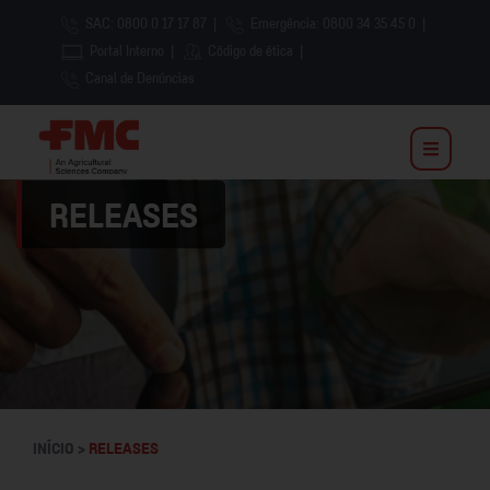
SAC: 0800 0 17 17 87
|
Emergência: 0800 34 35 45 0
|
Portal Interno
|
Código de ética
|
Canal de Denúncias
RELEASES
INÍCIO >
RELEASES