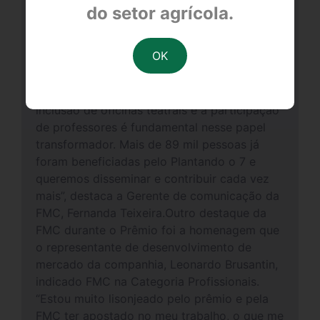
rural do país. Nosso objetivo é colocar as
do setor agrícola.
crianças em contato com a produção cultural
e, por meio do teatro, conscientizá-las e
também torná-las multiplicadoras da
mensagem, para que levem essas
orientações a seus pais agricultores. Com a
inclusão de oficinas teatrais e a participação
de professores é fundamental nesse papel
transformador. Mais de 89 mil pessoas já
foram beneficiadas pelo Plantando o 7 e
queremos disseminar e contribuir cada vez
mais”, destaca a Gerente de comunicação da
FMC, Fernanda Teixeira.Outro destaque da
FMC durante o Prêmio foi a homenagem que
o representante de desenvolvimento de
mercado da companhia, Leonardo Brusantin,
indicado FMC na Categoria Profissionais.
“Estou muito lisonjeado pelo prêmio e pela
FMC ter apostado no meu trabalho, o que me