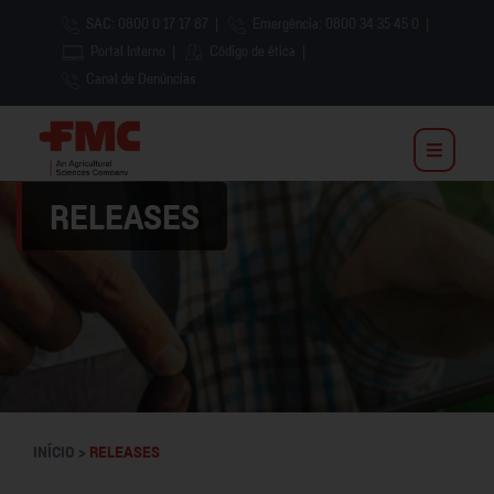
SAC: 0800 0 17 17 87
|
Emergência: 0800 34 35 45 0
|
Portal Interno
|
Código de ética
|
Canal de Denúncias
RELEASES
INÍCIO >
RELEASES