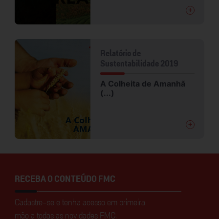
+
Relatório de
Sustentabilidade 2019
A Colheita de Amanhã
(...)
+
RECEBA O CONTEÚDO FMC
Cadastre-se e tenha acesso em primeira
mão a todas as novidades FMC.