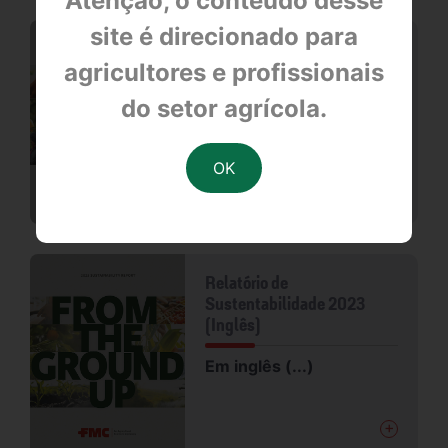
Atenção, o conteúdo desse
site é direcionado para
Relatório de
agricultores e profissionais
Sustentabilidade 2023
do setor agrícola.
Desde o Início (...)
+
Relatório de
Sustentabilidade 2023
(Inglês)
Em inglês (...)
+