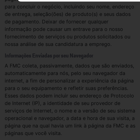
para concluir o negócio, incluindo seu nome, endereço
de entrega, seleção(ões) de produto(s) e seus dados
de pagamento. Deixar de fornecer qualquer
informação pode causar um entrave para o nosso
fornecimento de serviços ou produtos solicitados ou
nossa análise de sua candidatura a emprego.
Informações Enviadas por seu Navegador
A FMC coleta, passivamente, dados que são enviados,
automaticamente para nós, pelo seu navegador da
internet, a fim de personalizar a experiência da página
para o seu equipamento e refletir suas preferências.
Esses dados podem incluir seu endereço de Protocolo
de Internet (IP), a identidade de seu provedor de
serviços de Internet, o nome e a versão de seu sistema
operacional e navegador, a data e hora de sua visita, a
página que na qual havia um link à página da FMC e as
páginas que você visita.