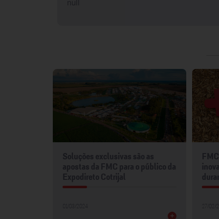
null
mentos
Soluções exclusivas são as
FMC 
2024
apostas da FMC para o público da
inova
Expodireto Cotrijal
dura
01/03/2024
27/02/
+
+