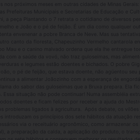
s nos próximos meses em outras cidades de Minas Gerais: I
s Prefeituras Municipais e Secretarias de Educação e Cultu
i, a peça Plantando o 7 retrata o cotidiano de diversos p
elho e João e o pé de feijão. É um dia como qualquer ou
enta envenenar a pobre Branca de Neve. Mas sua tentativa
utro canto da floresta, Chapeuzinho Vermelho cantarola e
bo Mau e o canino malvado ordena que ela lhe entregue to
ada com a saúde da vovó, não traz guloseimas, mas alimen
 verduras e legumes estão doentes e bichados. O pobre G
ão, o pé de feijão, que estava doente, não agüentou seu 
continua a alimentar Joãozinho com a esperança de engordá
lama do sabor das guloseimas que a Bruxa prepara. Ela fi
a. Essa situação não pode continuar! Numa assembléia extr
 todos doentes e ficam felizes por receber a ajuda do Mes
os problemas ligados à agricultura. Após debate, os vilões
s introduzam os princípios dos sete hábitos da atuação re
essários via o receituário agronômico, como armazenar os 
l), a preparação da calda, a aplicação do produto, o tran
m os sete hábitos e conseguem melhorar os resultados de 