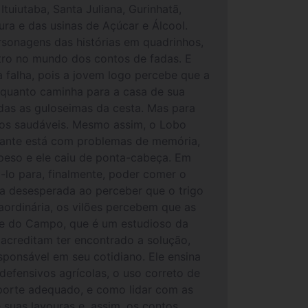
tuiutaba, Santa Juliana, Gurinhatã,
ra e das usinas de Açúcar e Álcool.
ersonagens das histórias em quadrinhos,
tro no mundo dos contos de fadas. E
 falha, pois a jovem logo percebe que a
nquanto caminha para a casa de sua
das as guloseimas da cesta. Mas para
tos saudáveis. Mesmo assim, o Lobo
igante está com problemas de memória,
peso e ele caiu de ponta-cabeça. Em
-lo para, finalmente, poder comer o
ca desesperada ao perceber que o trigo
aordinária, os vilões percebem que as
tre do Campo, que é um estudioso da
 acreditam ter encontrado a solução,
sponsável em seu cotidiano. Ele ensina
defensivos agrícolas, o uso correto de
sporte adequado, e como lidar com as
suas lavouras e, assim, os contos