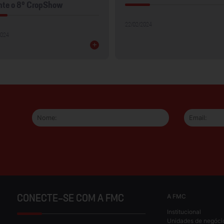
nte o 8º CropShow
22/02/2024
2024
+
A FMC
CONECTE-SE COM A FMC
Institucional
Unidades de negóci