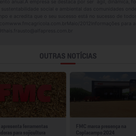
ento anual.A empresa se destaca por ser ágil, dinâmica, 
na sustentabilidade social e ambiental das comunidades o
o e acredita que o seu sucesso está no sucesso de todos o
.comwww.fmcagricola.com.brMaio/2012Informações para a
9thais.frausto@alfapress.com.br
OUTRAS NOTÍCIAS
apresenta ferramentas
FMC marca presença na
doras para sojicultura
Coplacampo 2024