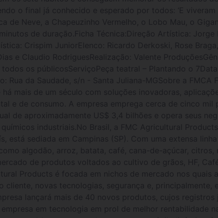
ndo o final já conhecido e esperado por todos: ‘E viveram
ca de Neve, a Chapeuzinho Vermelho, o Lobo Mau, o Gigant
nutos de duração.Ficha Técnica:Direção Artística: Jorge F
ística: Crispim JuniorElenco: Ricardo Derkoski, Rose Braga
Dias e Claudio RodriguesRealização: Valente ProduçõesGên
todos os públicosServiçoPeça teatral – Plantando o 7Data:
eço: Rua da Saudade, s/n - Santa Juliana-MGSobre a FMCA
 há mais de um século com soluções inovadoras, aplicaçõe
ental e de consumo. A empresa emprega cerca de cinco mil 
ual de aproximadamente US$ 3,4 bilhões e opera seus neg
 químicos industriais.No Brasil, a FMC Agricultural Produc
ís, está sediada em Campinas (SP). Com uma extensa linha
omo algodão, arroz, batata, café, cana-de-açúcar, citros, m
rcado de produtos voltados ao cultivo de grãos, HF, Café
tural Products é focada em nichos de mercado nos quais a
o cliente, novas tecnologias, segurança e, principalmente
empresa lançará mais de 40 novos produtos, cujos registro
a empresa em tecnologia em prol de melhor rentabilidade n