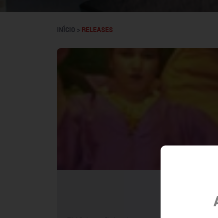
INÍCIO >
RELEASES
B