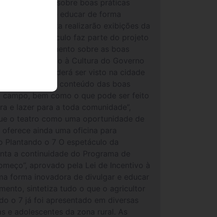
o o 7Espetáculo sobre boas práticas
 de disseminar e educar de forma
Teatro Sia Santa realizarão exibições da
na (MG).O espetáculo faz parte do projeto
nsmitir conhecimento sobre as boas
 Lei de Incentivo à Cultura do Governo
O espetáculo poderá ser visto na cidade
r cada vez mais o conteúdo das boas
do campo, bem como o que pode ser feito
ra e lazer para a toda comunidade”,
que o teatro como uma oportunidade de
 oferece ainda uma oficina para
 o Plantando o 7 O espetáculo da
enta a continuidade do Programa de
meço”, aprovado pela Lei de Incentivo à
ma forma inovadora de divulgar e educar
nto, sintetiza tudo o que o agricultor
do o 7 já foi apresentado em diversas
as e adolescentes da zona rural. As