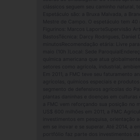
clássicos seguem seu caminho natural, te
Espetáculo são: a Bruxa Malvada, a Bran
Mestre de Campo. O espetáculo tem 40 mi
Figurinos: Marcos LaporteSupervisão Art
BastosTécnica: Darcy Rodrigues, Daniel 
minutosRecomendação etária: Livre para 
maio (10h )Local: Sede ParoquialEnder
química americana que atua globalmente
setores como agrícola, industrial, ambi
Em 2011, a FMC teve seu faturamento an
agrícolas, químicos especiais e produtos
segmento de defensivos agrícolas do Pa
plantas daninhas e doenças em culturas c
a FMC vem reforçando sua posição no me
US$ 600 milhões em 2011, a FMC Agricul
investimentos em pesquisa, orientação a
em se inovar e se superar. Até 2014, a 
portfólio faz parte dos investimentos d