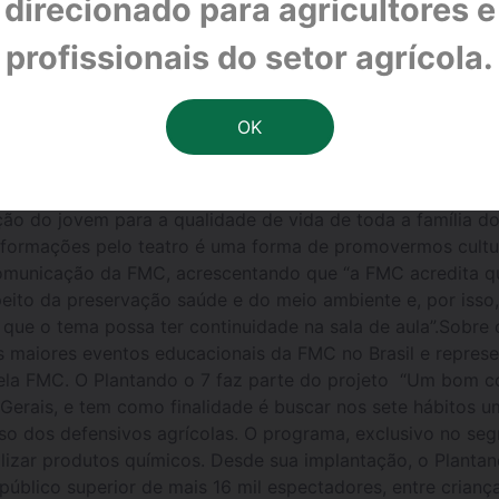
direcionado para agricultores e
iana e estimula cultura com peça teatral gratuita Plantand
s próximas segunda (14) e terça-feira (15)Com o objetivo
profissionais do setor agrícola.
icultural Products, a Valente Produções e a Companhia de 
roquial, nos próximos dias 14 e 15 de maio, em Santa Julia
ábitos de Atuação Responsável’, que tem como objetivo tra
, que realizado com aprovação de projeto de acordo com a
 atingir mais de 3 mil crianças e adolescentes da região. 
10h, 13h30 e 15h) e terça-feira (10h). “Queremos dissemina
nção do jovem para a qualidade de vida de toda a família 
 informações pelo teatro é uma forma de promovermos cultu
 Comunicação da FMC, acrescentando que “a FMC acredita 
peito da preservação saúde e do meio ambiente e, por isso,
a que o tema possa ter continuidade na sala de aula”.Sobre
 maiores eventos educacionais da FMC no Brasil e repres
la FMC. O Plantando o 7 faz parte do projeto “Um bom co
erais, e tem como finalidade é buscar nos sete hábitos u
 dos defensivos agrícolas. O programa, exclusivo no segme
ilizar produtos químicos. Desde sua implantação, o Plantan
público superior de mais 16 mil espectadores, entre crianç