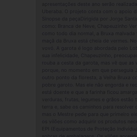
apresentações deste ano serão realizada
Uberaba. O projeto conta com o apoio da
Sinopse da peçaDirigida por Jorge Santin
como: Branca de Neve, Chapeuzinho Verm
como todo dia normal, a Bruxa malvada t
maçã da Bruxa está cheia de vermes. No
vovó. A garota é logo abordada pelo Lo
sua infelicidade, Chapeuzinho, preocup
rouba a cesta da garota, mas vê que as
porque, no momento em que perseguia Jo
outro ponto da floresta, a Velha Bruxa 
pobre garoto. Mas ele não engorda e rec
está doente e que a farinha ficou amarg
verduras, frutas, legumes e grãos estão
terra e, sabe os caminhos para resolver 
mas o Mestre pede para que primeiro ele
os vilões como adquirir os produtos nec
EPI (Equipamentos de Proteção Individua
sobras de embalagens. Os vilões aprende