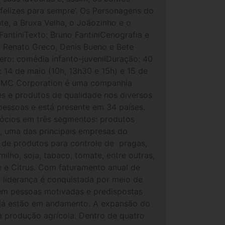
 felizes para sempre’. Os Personagens do
e, a Bruxa Velha, o Joãozinho e o
antiniTexto: Bruno FantiniCenografia e
, Renato Greco, Denis Bueno e Bete
ero: comédia infanto-juvenilDuração: 40
 14 de maio (10h, 13h30 e 15h) e 15 de
 FMC Corporation é uma companhia
s e produtos de qualidade nos diversos
pessoas e está presente em 34 países.
ócios em três segmentos: produtos
ts, uma das principais empresas do
 de produtos para controle de pragas,
ilho, soja, tabaco, tomate, entre outras,
 e Citrus. Com faturamento anual de
 liderança é conquistada por meio de
, em pessoas motivadas e predispostas
s já estão em andamento. A expansão do
a produção agrícola. Dentro de quatro