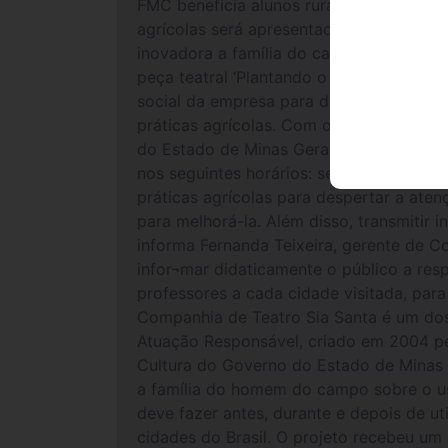
FMC beneficia alunos rurais de Santa Jul
agrícolas será apresentado em sessõesna
inovadora a família do campo, a FMC Agr
peça teatral ‘Plantando o 7’, na sede Pa
social da empresa para divulgar os ‘7 H
práticas agrícolas. Com o Plantando o 7
do Estado de Minas Gerais, a FMC espera
nos seguintes horários: segunda-feira (
práticas agrícolas para despertar a ate
para melhorá-la. Além disso, transmitir
informa Fernanda Teixeira, gerente de
infor¬mar didaticamente o público a res
professores a cada cidade visitada, par
Companhia de Teatro Sia Santa é um dos
Atuação Responsável, criado em 2004 pe
Cultura do Governo do Estado de Minas G
a família do homem do campo sobre o uso
deve fazer antes, durante e depois de ut
cidades do Brasil. O projeto recebeu um 