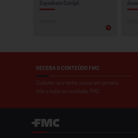
Expodireto Cotrijal
dura
01/03/2024
27/02/
+
+
RECEBA O CONTEÚDO FMC
Cadastre-se e tenha acesso em primeira
mão a todas as novidades FMC.