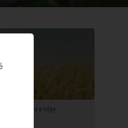
é
a soja, milho e trigo