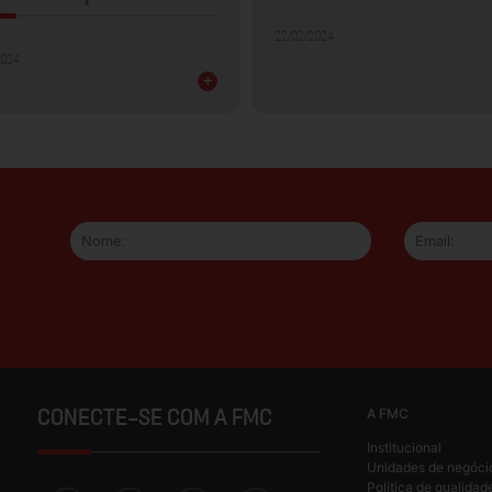
22/02/2024
2024
+
A FMC
CONECTE-SE COM A FMC
Institucional
Unidades de negóci
Política de qualidad