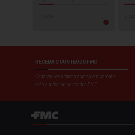
01/03/2024
27/02/
+
+
RECEBA O CONTEÚDO FMC
Cadastre-se e tenha acesso em primeira
mão a todas as novidades FMC.