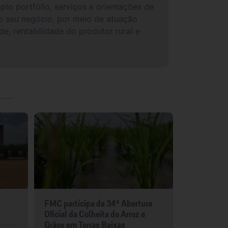
lo portfólio, serviços e orientações de
do seu negócio, por meio de atuação
, rentabilidade do produtor rural e
FMC participa da 34ª Abertura
FMC leva p
Oficial da Colheita do Arroz e
para Show 
Grãos em Terras Baixas