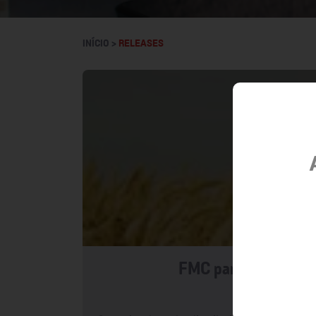
INÍCIO >
RELEASES
FMC participa da Bel