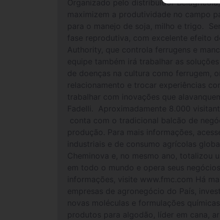
Organizado pelo distribuidor Belagrícola
maximizem a produtividade no campo para
para o manejo de soja, milho e trigo. Se
fase reprodutiva, com excelente efeito 
Authority, que controla ferrugens e man
equipe também irá trabalhar as soluções
de doenças na cultura como ferrugem, oí
relacionamento e trocar experiências c
trabalhar com inovações que alavanque
Fadelli. Aproximadamente 8.000 visitante
conta com o tradicional balcão de negóci
produção. Para mais informações, aces
industriais e de consumo agrícolas glob
Cheminova e, no mesmo ano, totalizou 
em todo o mundo e opera seus negócios e
informações, visite www.fmc.com Há mais 
empresas de agronegócio do País, inves
novas moléculas e formulações químicas 
produtos para algodão, líder em cana, ar