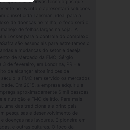
 disponibilizar novas tecnologias que
resente no evento e apresentará soluções
m o inseticida Talisman, ideal para a
lexo de doenças no milho, o foco será o
 manejo de folhas largas na soja. A
al e Locker para o controle do complexo
aSafra são essenciais para estreitamos o
mandas e mudanças do setor e deseja
mento de Mercado da FMC, Sérgio
 3 de fevereiro, em Londrina, PR – e
to de alcançar altos índices de
 século, a FMC tem servido os mercados
lidade. Em 2015, a empresa adquiriu a
emprega aproximadamente 6 mil pessoas
e nutrição e FMC de lítio. Para mais
, uma das tradicionais e principais
om pesquisas e desenvolvimento de
 e doenças nas lavouras. É pioneira em
adas, e outras culturas. O foco da