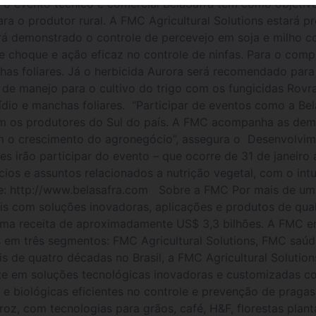
, o evento técnico e comercial BelaSafra tem como objetivo
 o produtor rural. A FMC Agricultural Solutions estará p
rá demonstrado o controle de percevejo em soja e milho co
de choque e ação eficaz no controle de ninfas. Para o comp
chas foliares. Já o herbicida Aurora será recomendado para
 de manejo para o cultivo do trigo com os fungicidas Rovr
dio e manchas foliares. “Participar de eventos como a Bel
om os produtores do Sul do país. A FMC acompanha as de
m o crescimento do agronegócio”, assegura o Desenvolvi
s irão participar do evento – que ocorre de 31 de janeiro a
os e assuntos relacionados a nutrição vegetal, com o intui
se: http://www.belasafra.com Sobre a FMC Por mais de um
ais com soluções inovadoras, aplicações e produtos de qua
uma receita de aproximadamente US$ 3,3 bilhões. A FMC 
m três segmentos: FMC Agricultural Solutions, FMC saúde 
de quatro décadas no Brasil, a FMC Agricultural Solutions
te em soluções tecnológicas inovadoras e customizadas c
e biológicas eficientes no controle e prevenção de pragas
roz, com tecnologias para grãos, café, H&F, florestas plant