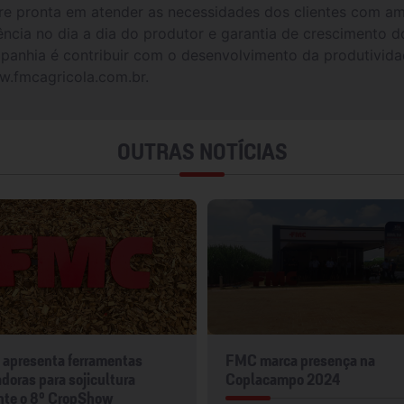
e pronta em atender as necessidades dos clientes com amp
ncia no dia a dia do produtor e garantia de crescimento 
nhia é contribuir com o desenvolvimento da produtividade
w.fmcagricola.com.br.
OUTRAS NOTÍCIAS
apresenta ferramentas
FMC marca presença na
doras para sojicultura
Coplacampo 2024
nte o 8º CropShow