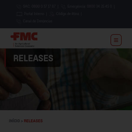
SAC: 0800 0 17 17 87
|
Emergência: 0800 34 35 45 0
|
Portal Interno
|
Código de ética
|
Canal de Denúncias
RELEASES
INÍCIO >
RELEASES