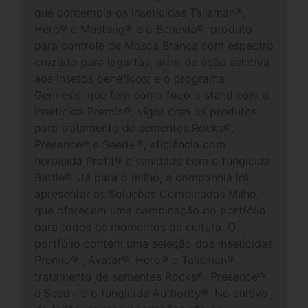
que contempla os inseticidas Talisman®,
Hero® e Mustang® e o Benevia®, produto
para controle de Mosca Branca com espectro
cruzado para lagartas, além de ação seletiva
aos insetos benéficos; e o programa
Gennesis, que tem como foco o stand com o
inseticida Premio®, vigor com os produtos
para tratamento de sementes Rocks®,
Presence® e Seed+®, eficiência com
herbicida Profit® e sanidade com o fungicida
Battle®. Já para o milho, a companhia irá
apresentar as Soluções Combinadas Milho,
que oferecem uma combinação do portfólio
para todos os momentos da cultura. O
portfólio contém uma seleção dos inseticidas
Premio® , Avatar®, Hero® e Talisman®,
tratamento de sementes Rocks®, Presence®
e Seed+ e o fungicida Authority®. No cultivo