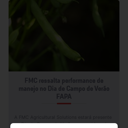
FMC ressalta performance de
manejo no Dia de Campo de Verão
FAPA
A FMC Agricultural Solutions estará presente
no Dia de Campo de Verão promovido pela