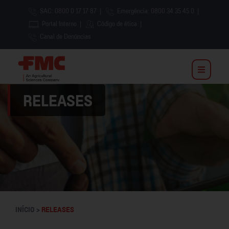
SAC: 0800 0 17 17 87
|
Emergência: 0800 34 35 45 0
|
Portal Interno
|
Código de ética
|
Canal de Denúncias
RELEASES
INÍCIO >
RELEASES