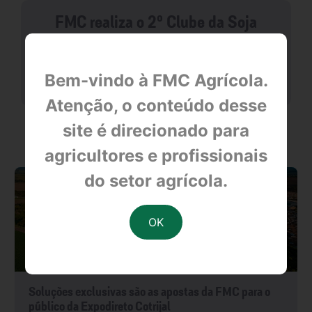
FMC realiza o 2º Clube da Soja
null
Bem-vindo à FMC Agrícola.
Atenção, o conteúdo desse
site é direcionado para
OUTRAS NOTÍCIAS
agricultores e profissionais
do setor agrícola.
Soluções exclusivas são as apostas da FMC para o
público da Expodireto Cotrijal