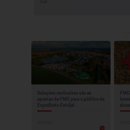
null
mentos
Soluções exclusivas são as
FMC 
2024
apostas da FMC para o público da
inova
Expodireto Cotrijal
dura
01/03/2024
27/02/
+
+