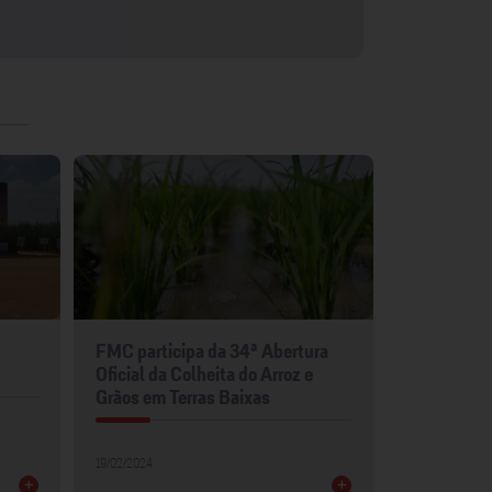
FMC participa da 34ª Abertura
FMC leva p
Oficial da Colheita do Arroz e
para Show 
Grãos em Terras Baixas
30/01/2024
19/02/2024
+
+