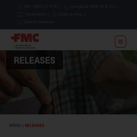
SAC: 0800 0 17 17 87
|
Emergência: 0800 34 35 45 0
|
Portal Interno
|
Código de ética
|
Canal de Denúncias
RELEASES
INÍCIO >
RELEASES