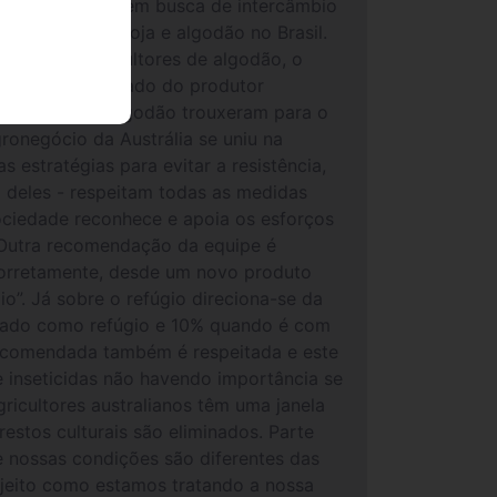
 para Austrália em busca de intercâmbio
ras de milho, soja e algodão no Brasil.
oltado aos consultores de algodão, o
ção.Sempre ao lado do produtor
nsultores de algodão trouxeram para o
ronegócio da Austrália se uniu na
 estratégias para evitar a resistência,
0% deles - respeitam todas as medidas
sociedade reconhece e apoia os esforços
”.Outra recomendação da equipe é
 corretamente, desde um novo produto
”. Já sobre o refúgio direciona-se da
usado como refúgio e 10% quando é com
recomendada também é respeitada e este
e inseticidas não havendo importância se
ricultores australianos têm uma janela
estos culturais são eliminados. Parte
ue nossas condições são diferentes das
 jeito como estamos tratando a nossa