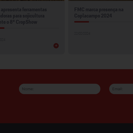
apresenta ferramentas
FMC marca presença na
doras para sojicultura
Coplacampo 2024
nte o 8º CropShow
22/02/2024
2024
+