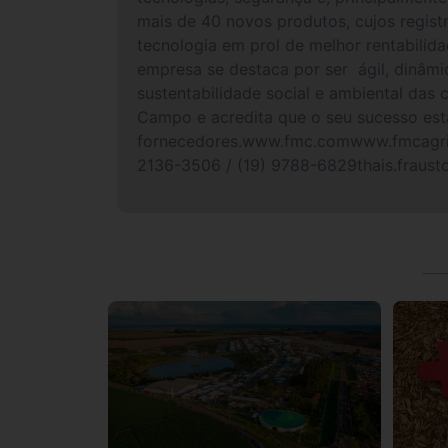
mais de 40 novos produtos, cujos regis
tecnologia em prol de melhor rentabilid
empresa se destaca por ser ágil, dinâmi
sustentabilidade social e ambiental da
Campo e acredita que o seu sucesso está
fornecedores.www.fmc.comwww.fmcagrico
2136-3506 / (19) 9788-6829thais.fraust