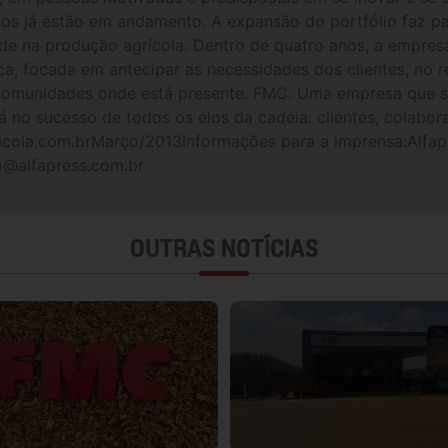
tros já estão em andamento. A expansão do portfólio faz 
ade na produção agrícola. Dentro de quatro anos, a empres
ca, focada em antecipar as necessidades dos clientes, no r
s comunidades onde está presente. FMC. Uma empresa que 
 no sucesso de todos os elos da cadeia: clientes, colabor
la.com.brMarço/2013Informações para a imprensa:Alfapr
o@alfapress.com.br
OUTRAS NOTÍCIAS