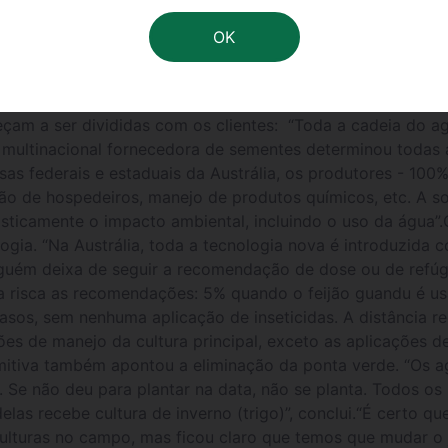
iva técnica da FMC e os consultores de algodão viajaram,
jo da lagarta Herlicoverpa, que vem prejudicando as lavou
 Austrália e por meio do Intertech, intercambio técnico v
mais conhecimento sobre como foi e é tratada essa infesta
ade em sua lavoura, a equipe da FMC juntamente com os co
eçam a ser divididas com os clientes: “Toda a cadeia do ag
 multinacional fornecedora de sementes determinou todas as
isas federais e estaduais da Austrália, os produtores - 10
nação de hospedeiros, manejo de produtos químicos, etc. A 
drasticamente o impacto ambiental, incluindo o uso da água
ogia. “Na Austrália, toda a tecnologia nova é introduzida
guém deixa de seguir a recomendação de dose ou de refúgio
 a risca as recomendações: 5% quando o feijão guandu é 
asos, sem nenhuma aplicação de inseticidas. A distância 
s de manejo da cultura principal, exceto as aplicações d
omitiva também apontou a eliminação da ponta verde. “Os ag
 Se não deu para plantar na data, não se planta. Todos os r
elas recebe cultura de inverno (trigo)”, conclui.“É certo q
culturas no campo, mas ficou claro que temos que mudar o