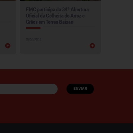
FMC participa da 34ª Abertura
FMC leva p
Oficial da Colheita do Arroz e
para Show 
Grãos em Terras Baixas
30/01/2024
19/02/2024
+
+