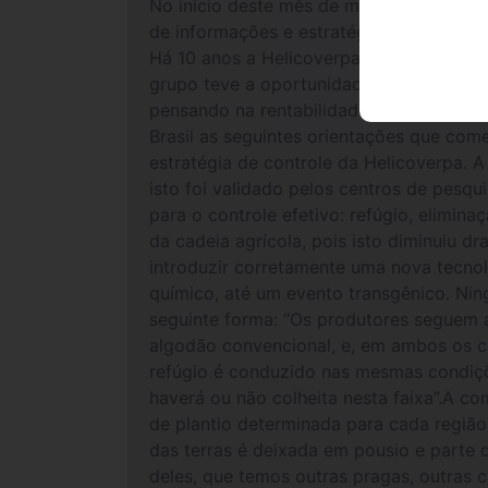
No inicio deste mês de março, uma comit
de informações e estratégias para o mane
Há 10 anos a Helicoverpa é controlada na
grupo teve a oportunidade de adquirir 
pensando na rentabilidade e produtivid
Brasil as seguintes orientações que com
estratégia de controle da Helicoverpa. A
isto foi validado pelos centros de pesqu
para o controle efetivo: refúgio, elimi
da cadeia agrícola, pois isto diminuiu 
introduzir corretamente uma nova tecnol
químico, até um evento transgênico. Nin
seguinte forma: “Os produtores seguem
algodão convencional, e, em ambos os c
refúgio é conduzido nas mesmas condiçõe
haverá ou não colheita nesta faixa”.A c
de plantio determinada para cada região.
das terras é deixada em pousio e parte d
deles, que temos outras pragas, outras 