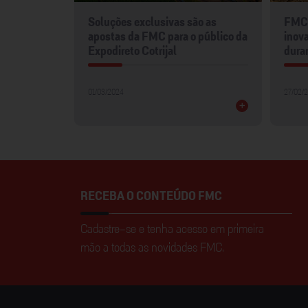
mentos
Soluções exclusivas são as
FMC 
2024
apostas da FMC para o público da
inova
Expodireto Cotrijal
dura
01/03/2024
27/02/
+
+
RECEBA O CONTEÚDO FMC
Cadastre-se e tenha acesso em primeira
mão a todas as novidades FMC.