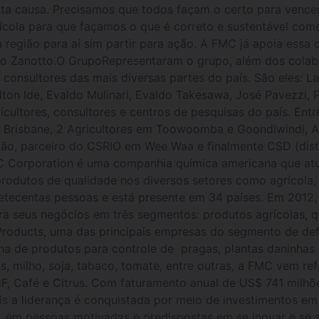
esta causa. Precisamos que todos façam o certo para vence
ícola para que façamos o que é correto e sustentável com
 região para aí sim partir para ação. A FMC já apoia essa
no Zanotto.O GrupoRepresentaram o grupo, além dos colab
onsultores das mais diversas partes do país. São eles: La
ton Ide, Evaldo Mulinari, Evaldo Takesawa, José Pavezzi, 
cultores, consultores e centros de pesquisas do país. Entre
 em Brisbane, 2 Agricultores em Toowoomba e Goondiwindi, 
dão, parceiro do CSRIO em Wee Waa e finalmente CSD (dist
 Corporation é uma companhia química americana que atu
rodutos de qualidade nos diversos setores como agrícola, 
etecentas pessoas e está presente em 34 países. Em 2012,
a seus negócios em três segmentos: produtos agrícolas, q
l Products, uma das principais empresas do segmento de def
a de produtos para controle de pragas, plantas daninhas
ros, milho, soja, tabaco, tomate, entre outras, a FMC vem 
HF, Café e Citrus. Com faturamento anual de US$ 741 milhõ
 a liderança é conquistada por meio de investimentos em 
e, em pessoas motivadas e predispostas em se inovar e se s