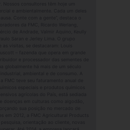
r. Nossos consultores têm hoje um
ercial e ambientalmente. Cada um deles
 causa. Conte com a gente”, destaca o
oradores da FMC, Ricardo Werlang,
ércio de Andrade, Valmir Aquino, Keully
Paulo Saran e Jerley Lima. O grupo
 as visitas, se destacaram: Louis
Auscott – fazenda que opera em grande
ribuidor e processador das sementes de
a globalmente há mais de um século
industrial, ambiental e de consumo. A
 a FMC teve seu faturamento anual de
uímicos especiais e produtos químicos
ensivos agrícolas do País, está sediada
 e doenças em culturas como algodão,
reforçando sua posição no mercado de
es em 2012, a FMC Agricultural Products
pesquisa, orientação ao cliente, novas
uperar. Até 2014, a empresa lançará