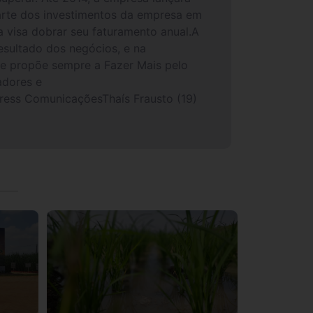
parte dos investimentos da empresa em
a visa dobrar seu faturamento anual.A
esultado dos negócios, e na
se propõe sempre a Fazer Mais pelo
adores e
ess ComunicaçõesThaís Frausto (19)