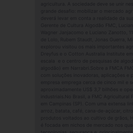
agricultura. A sociedade deve se unir n
grande desafio: mobilizar o mercado agr
deverá levar em conta a realidade da sua
Gerente de Cultura Algodão FMC, Lucia
Wagner Janjacomo e Luciano Zanotto, 11 c
de Lolo, Rubem Staudt, Jonas Guerra, Mil
explorou visitou os mais importantes agri
Dreyfus e o Cotton Australia Institute
escala e o centro de pesquisas de algo
algodão) em Narrabri.Sobre a FMCA FMC
com soluções inovadoras, aplicações e p
empresa emprega cerca de cinco mil e s
aproximadamente US$ 3,7 bilhões e oper
industriais.No Brasil, a FMC Agricultura
em Campinas (SP). Com uma extensa linh
arroz, batata, café, cana-de-açúcar, cit
produtos voltados ao cultivo de grãos, 
é focada em nichos de mercado nos quais
tecnologias, segurança e, principalment