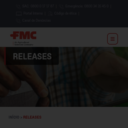
SAC: 0800 0 17 17 87
|
Emergência: 0800 34 35 45 0
|
Portal Interno
|
Código de ética
|
Canal de Denúncias
RELEASES
INÍCIO >
RELEASES