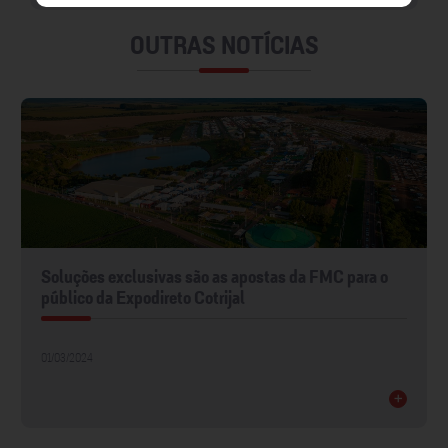
OUTRAS NOTÍCIAS
Soluções exclusivas são as apostas da FMC para o
público da Expodireto Cotrijal
01/03/2024
+