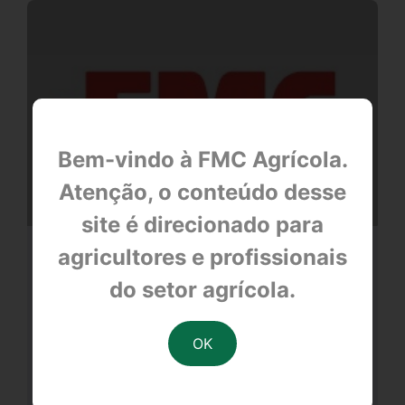
Bem-vindo à FMC Agrícola.
Atenção, o conteúdo desse
site é direcionado para
agricultores e profissionais
FMC amplia a divulgação das
tecnologias no trigo e cuidados na
do setor agrícola.
aplicação foliar
null