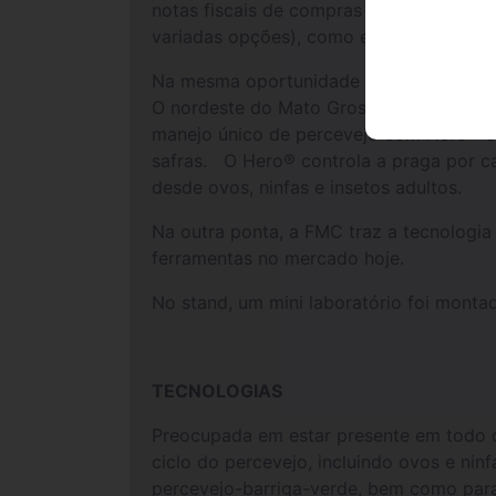
notas fiscais de compras no sistema. Co
variadas opções), como equipamentos, p
Na mesma oportunidade a FMC aproveita
O nordeste do Mato Grosso é um importa
manejo único de percevejo com Hero® e T
safras. O Hero® controla a praga por c
desde ovos, ninfas e insetos adultos.
Na outra ponta, a FMC traz a tecnologia
ferramentas no mercado hoje.
No stand, um mini laboratório foi monta
TECNOLOGIAS
Preocupada em estar presente em todo o
ciclo do percevejo, incluindo ovos e nin
percevejo-barriga-verde, bem como para 