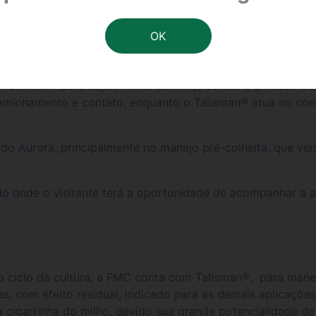
m sua pontuação, é possível resgatar bens e serviços excl
rogramas de capacitação e consultorias especializadas.
 para também apresentar no Dinetec algumas das tecnolo
nte polo de produção de soja e milho. Por isso, a FMC va
alisman® para soja e milho safrinha, devido a pressão des
aminhamento e contato, enquanto o Talisman® atua no cont
 do Aurora, principalmente no manejo pré-colheita, que ve
do onde o visitante terá a oportunidade de acompanhar a a
 ciclo da cultura, a FMC conta com Talisman®, para manej
fas, com efeito residual, indicado para as demais aplicaçõe
cigarrinha do milho, devido sua grande potencialidade de