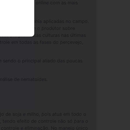
usivos (catálogo online com as mais
gias da companhia aplicadas no campo.
i conversar com o produtor sobre
sas pragas nestas culturas nas últimas
role em todas as fases do percevejo,
m sendo o principal aliado das poucas
nálise de nematoides.
o de soja e milho, pois atua em todo o
s, tendo efeito de controle não só para o
 controle e eliminação. No manejo único