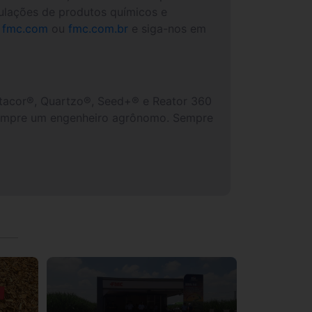
mulações de produtos químicos e
fmc.com
ou
fmc.com.br
e siga-nos em
ltacor®, Quartzo®, Seed+® e Reator 360
 sempre um engenheiro agrônomo. Sempre