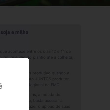
 soja e milho
 que acontece entre os dias 12 e 14 de
lho, que vão do plantio até a colheita,
po, afinal é mais produtivo quando a
 de relacionamento JUNTOS produtor,
é
e de Marketing Regional da FMC.
s ganham FMC Coins, a moeda do
grama. Para isso, basta acessar a
dutor poderá fazer o upload de suas