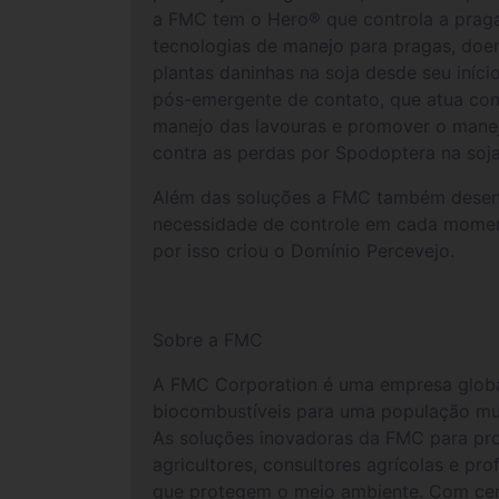
a FMC tem o Hero® que controla a praga
tecnologias de manejo para pragas, doen
plantas daninhas na soja desde seu iníci
pós-emergente de contato, que atua com
manejo das lavouras e promover o manejo
contra as perdas por Spodoptera na soj
Além das soluções a FMC também desenv
necessidade de controle em cada momento
por isso criou o Domínio Percevejo.
Sobre a FMC
A FMC Corporation é uma empresa global d
biocombustíveis para uma população m
As soluções inovadoras da FMC para prote
agricultores, consultores agrícolas e p
que protegem o meio ambiente. Com cer