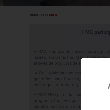
INÍCIO >
RELEASES
FMC particip
A FMC, empresa de ciências para agricult
janeiro, em Canarana (MT), apresentando 
através de produtos de alta qualidade e
"A FMC alinhada com seu propósito, vem 
gente faz junto. Por isso, apresentare
com o qual o produtor poderá contar du
A FMC TEM parceria e soluções através
programa, toda vez que adquirirem produ
plataforma e fazer o cadastro através do