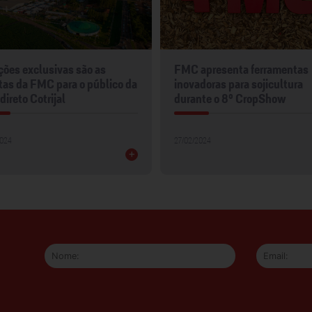
apresenta ferramentas
FMC marca presença na
doras para sojicultura
Coplacampo 2024
nte o 8º CropShow
22/02/2024
2024
+