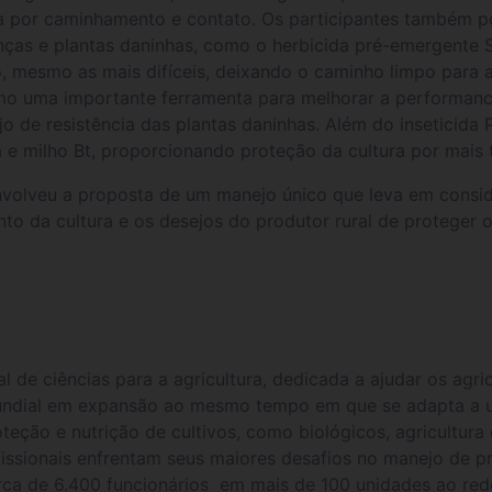
 por caminhamento e contato. Os participantes também p
ças e plantas daninhas, como o herbicida pré-emergente St
o, mesmo as mais difíceis, deixando o caminho limpo para a
o uma importante ferramenta para melhorar a performance
 de resistência das plantas daninhas. Além do inseticida 
a e milho Bt, proporcionando proteção da cultura por mais
olveu a proposta de um manejo único que leva em conside
 da cultura e os desejos do produtor rural de proteger o 
e ciências para a agricultura, dedicada a ajudar os agricu
undial em expansão ao mesmo tempo em que se adapta a 
ção e nutrição de cultivos, como biológicos, agricultura 
rofissionais enfrentam seus maiores desafios no manejo d
ca de 6.400 funcionários em mais de 100 unidades ao re