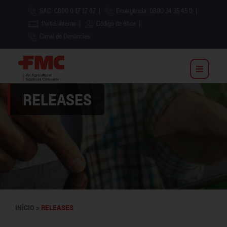
SAC: 0800 0 17 17 87
|
Emergência: 0800 34 35 45 0
|
Portal Interno
|
Código de ética
|
Canal de Denúncias
RELEASES
INÍCIO >
RELEASES