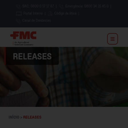
SAC: 0800 0 17 17 87
|
Emergência: 0800 34 35 45 0
|
Portal Interno
|
Código de ética
|
Canal de Denúncias
RELEASES
INÍCIO >
RELEASES