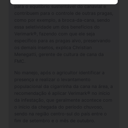
para o equilíbrio sustentável do canavial e
contribuem para o controle de outras pragas,
como por exemplo, a broca-da-cana, sendo
essa seletividade um dos benefícios do
Verimark®, fazendo com que ele seja
específico para as pragas alvo, preservando
os demais insetos, explica Christian
Menegatti, gerente de cultura de cana da
FMC.
No manejo, após o agricultor identificar a
presença e realizar o levantamento
populacional da cigarrinha da cana na área, a
recomendação é aplicar Verimark® no início
da infestação, que geralmente acontece com
o início da chegada do período chuvoso,
sendo na região centro-sul do país entre o
fim de setembro e o mês de outubro.