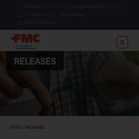
SAC: 0800 0 17 17 87
|
Emergência: 0800 34 35 45 0
|
Portal Interno
|
Código de ética
|
Canal de Denúncias
RELEASES
INÍCIO >
RELEASES