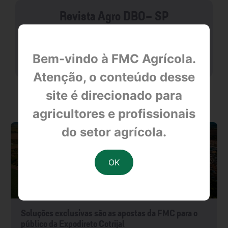
Revista Agro DBO- SP
null
Bem-vindo à FMC Agrícola.
Atenção, o conteúdo desse
site é direcionado para
OUTRAS NOTÍCIAS
agricultores e profissionais
do setor agrícola.
Soluções exclusivas são as apostas da FMC para o
público da Expodireto Cotrijal