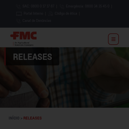
SAC: 0800 0 17 17 87
|
Emergência: 0800 34 35 45 0
|
Portal Interno
|
Código de ética
|
Canal de Denúncias
RELEASES
INÍCIO >
RELEASES