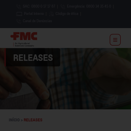
SAC: 0800 0 17 17 87
|
Emergência: 0800 34 35 45 0
|
Portal Interno
|
Código de ética
|
Canal de Denúncias
RELEASES
INÍCIO >
RELEASES