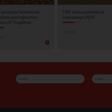
apresenta ferramentas
FMC marca presença na
doras para sojicultura
Coplacampo 2024
nte o 8º CropShow
22/02/2024
2024
+