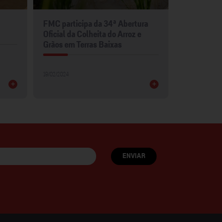
FMC participa da 34ª Abertura
FMC leva p
Oficial da Colheita do Arroz e
para Show 
Grãos em Terras Baixas
30/01/2024
19/02/2024
+
+