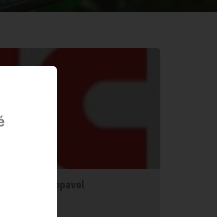
é
ow Rural Coopavel