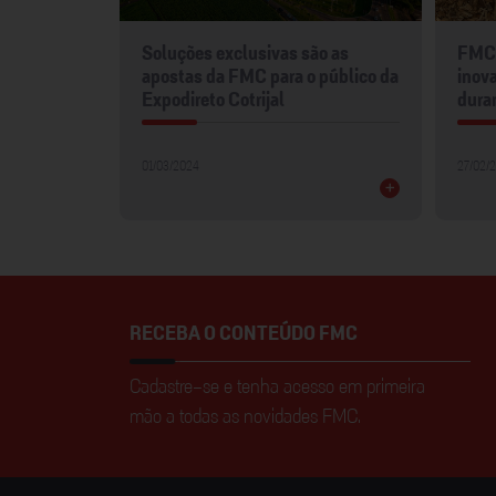
mentos
Soluções exclusivas são as
FMC 
2024
apostas da FMC para o público da
inova
Expodireto Cotrijal
dura
01/03/2024
27/02/
+
+
RECEBA O CONTEÚDO FMC
Cadastre-se e tenha acesso em primeira
mão a todas as novidades FMC.