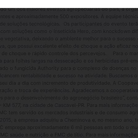
do Show Rural Coopavel com o objetivo de orientar os pro
rado um dos maiores eventos agropecuárias do país, a organ
itantes e aproximadamente 500 expositores. A equipe técni
e soluções tecnológicas. Os participantes do evento ter
 com soluções como o inseticida Hero, com knockdown dif
ase vegetativa, deixando o ambiente melhor para o sucesso 
va, que possui excelente efeito de choque e ação eficaz no 
o de choque e rápido controle dos percevejos. Para o man
ra para folhas largas na dessecação e os herbicidas pré-em
ado o fungicida Authority para o complexo de doenças no
lcancem rentabilidade e sucesso na atividade. Buscamos o
 seu dia a dia com incremento de produtividade. A Coopave
ção e troca de experiências. Agradecemos a cooperativa 
 para o desenvolvimento do agronegócio brasileiro”, con
 - KM 577, na cidade de Cascavel-PR. Para mais informaçõe
MC tem servido os mercados industriais e de consumo agrí
 2015, a empresa adquiriu a Cheminova e, no mesmo ano, to
C emprega aproximadamente 6 mil pessoas em todo o mun
FMC saúde e nutrição e FMC de lítio. Para mais informaçõ