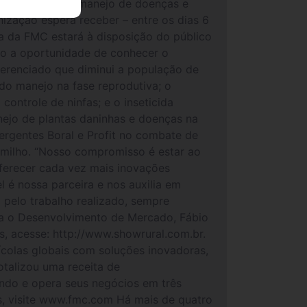
dutores sobre o manejo de doenças e
ização espera receber – entre os dias 6
ca da FMC estará à disposição do público
ão a oportunidade de conhecer o
erenciado que diminui a população de
do manejo na fase reprodutiva; o
controle de ninfas; e o inseticida
ejo de plantas daninhas e doenças na
ergentes Boral e Profit no combate de
 milho. “Nosso compromisso é estar ao
ferecer cada vez mais inovações
l é nossa parceira e nos auxilia em
pelo trabalho realizado, sempre
ta o Desenvolvimento de Mercado, Fábio
s, acesse: http://www.showrural.com.br.
colas globais com soluções inovadoras,
talizou uma receita de
do e opera seus negócios em três
es, visite www.fmc.com Há mais de quatro