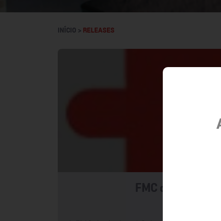
INÍCIO >
RELEASES
FMC destaca solu