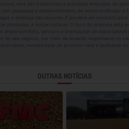
lutions, uma das tradicionais e principais empresas de agr
 com pesquisas e desenvolvimento de novas moléculas e f
ragas e doenças nas lavouras. É pioneira em produtos para 
stas plantadas, e outras culturas. O foco da empresa está 
m amplo portfólio, serviços e orientações de especialista
nto do seu negócio, por meio de atuação responsável no c
utividade, rentabilidade do produtor rural e qualidade do 
OUTRAS NOTÍCIAS