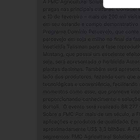
A FMC Agricultural Solutions participa 
pragas nas principais culturas. Conside
e 10 de fevereiro – mais de 200 mil vis
em seu estande e campo demonstrativo d
Programa Domínio Percevejo, que conta
percevejo em soja e milho no final da f
inseticida Talisman para a fase reproduti
Mustang, que possui um excelente efeit
soja, será apresentado o herbicida Auro
plantas daninhas. Também será apresent
lado dos produtores, fazendo com que a
tecnológicas e conveniência, facilitando
momentos como esse, que promove intera
proporcionando conhecimento e soluções
Bortoli. O evento será realizado BR 277
Sobre a FMC Por mais de um século, a F
aplicações e produtos de qualidade. Em
aproximadamente US$ 3,3 bilhões. A FM
segmentos: FMC Agricultural Solutions, 