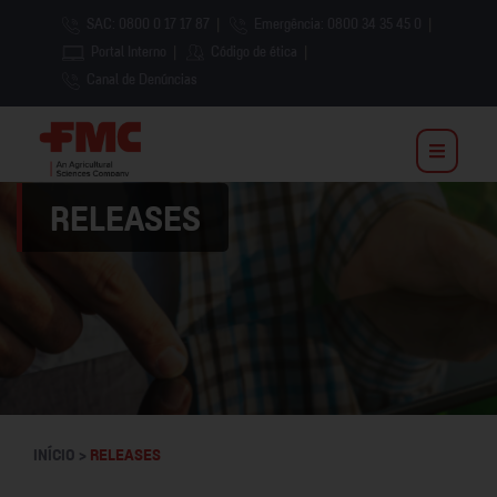
SAC: 0800 0 17 17 87
|
Emergência: 0800 34 35 45 0
|
Portal Interno
|
Código de ética
|
Canal de Denúncias
RELEASES
INÍCIO >
RELEASES