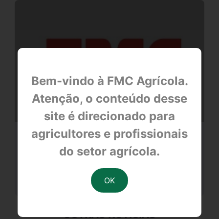
Bem-vindo à FMC Agrícola.
Atenção, o conteúdo desse
site é direcionado para
agricultores e profissionais
CAPACITAÇÃO E CONHECIMENTO
do setor agrícola.
null
OUTRAS NOTÍCIAS