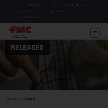
SAC: 0800 0 17 17 87
|
Emergência: 0800 34 35 45 0
|
Portal Interno
|
Código de ética
|
Canal de Denúncias
RELEASES
INÍCIO >
RELEASES