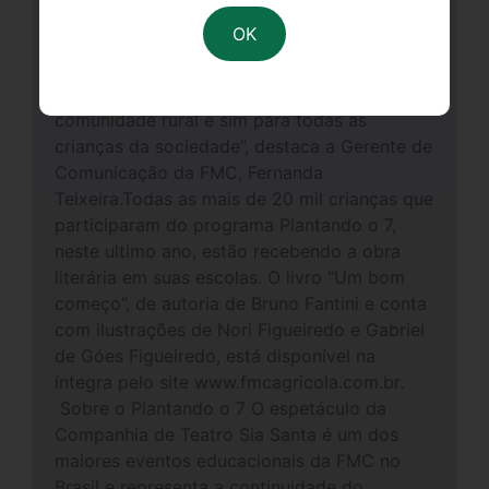
elaborar um livro com ilustrações para o
público infantil. Com o livro, queremos
difundir cada vez mais cultura e
conhecimento de boas práticas não só para a
comunidade rural e sim para todas as
crianças da sociedade”, destaca a Gerente de
Comunicação da FMC, Fernanda
Teixeira.Todas as mais de 20 mil crianças que
participaram do programa Plantando o 7,
neste ultimo ano, estão recebendo a obra
literária em suas escolas. O livro “Um bom
começo”, de autoria de Bruno Fantini e conta
com ilustrações de Nori Figueiredo e Gabriel
de Góes Figueiredo, está disponível na
íntegra pelo site www.fmcagricola.com.br.
Sobre o Plantando o 7 O espetáculo da
Companhia de Teatro Sia Santa é um dos
maiores eventos educacionais da FMC no
Brasil e representa a continuidade do