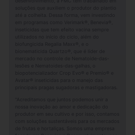
desenvolvimento, a FMC tem trabalhado em
soluções que auxiliem o produtor do plantio
até a colheita. Dessa forma, vem investindo
em programas como Verimark®, Benevia®,
inseticidas que tem efeito vacina sempre
utilizados no início do ciclo, além do
biofungicida Regalia Maxx®, e o
bionematicida Quartzo®, que é líder de
mercado no controle de Nematoide-das-
lesões e Nematoides-das-galhas, o
biopotencializador Crop Evo® e Premio® e
Avatar® inseticidas para o manejo das
principais pragas sugadoras e mastigadoras.
"Acreditamos que juntos podemos unir a
nossa inovação ao amor e dedicação do
produtor em seu cultivo e por isso, contamos
com soluções sustentáveis para os mercados
de frutas e hortaliças. Somos uma empresa