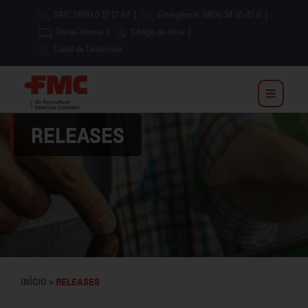
SAC: 0800 0 17 17 87
|
Emergência: 0800 34 35 45 0
|
Portal Interno
|
Código de ética
|
Canal de Denúncias
RELEASES
INÍCIO >
RELEASES