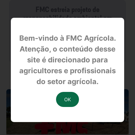
FMC estreia projeto de
responsabilidade ambiental em
Piracicaba
Bem-vindo à FMC Agrícola.
Atenção, o conteúdo desse
null
site é direcionado para
agricultores e profissionais
OUTRAS NOTÍCIAS
do setor agrícola.