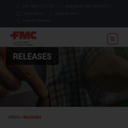
SAC: 0800 0 17 17 87
|
Emergência: 0800 34 35 45 0
|
Portal Interno
|
Código de ética
|
Canal de Denúncias
RELEASES
INÍCIO >
RELEASES