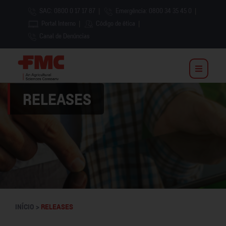
SAC: 0800 0 17 17 87
|
Emergência: 0800 34 35 45 0
|
Portal Interno
|
Código de ética
|
Canal de Denúncias
RELEASES
INÍCIO >
RELEASES