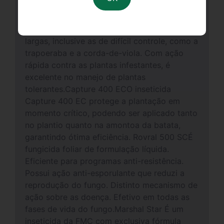
da FMC, Varner Morandini Junior.Produtos
apresentados da FMCAurora 400 ECAurora é
um herbicida multicultura que controla folhas
largas, inclusive as de difícil controle, como a
trapoeraba e a corda-de-viola. Com ação
rápida contra as plantas infestantes, é
excelente no manejo de plantas
tolerantes.Capture 400 ECO inseticida
Capture 400 EC protege a plantação em
momento crítico, podendo ser aplicado tanto
no plantio quanto na amontoa da batata,
garantindo ótima eficiência. Rovral 500 SCÉ
fungicida foliar de formulação líquida.
Eficiente para programas anti-resistência.
Possui ação anti-esporulante que reduzi a
reprodução do fungo. Distinto mecanismo de
ação sobre as doença. Efetivo em todas as
fases de vida do fungo.Marshal Star É um
inseticida da FMC com exclusiva fórmula