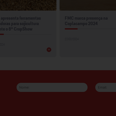
apresenta ferramentas
FMC marca presença na
doras para sojicultura
Coplacampo 2024
nte o 8º CropShow
22/02/2024
2024
+