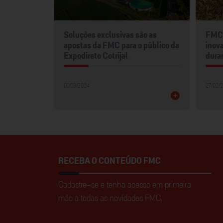
mentos
Soluções exclusivas são as
FMC 
2024
apostas da FMC para o público da
inova
Expodireto Cotrijal
dura
01/03/2024
27/02/
+
+
RECEBA O CONTEÚDO FMC
Cadastre-se e tenha acesso em primeira
mão a todas as novidades FMC.