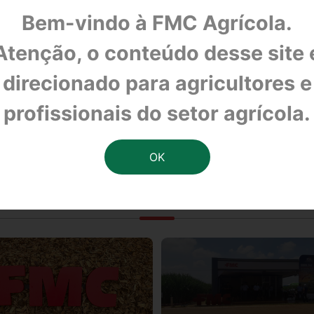
Bem-vindo à FMC Agrícola.
Atenção, o conteúdo desse site 
direcionado para agricultores e
Todos contra a Armigera!
profissionais do setor agrícola.
OUTRAS NOTÍCIAS