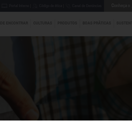
Conheça o
Portal Interno
|
Código de ética
|
Canal de Denúncias
DE ENCONTRAR
CULTURAS
PRODUTOS
BOAS PRÁTICAS
SUSTEN