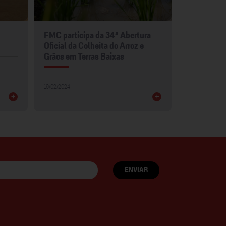
FMC participa da 34ª Abertura
FMC leva p
Oficial da Colheita do Arroz e
para Show 
Grãos em Terras Baixas
30/01/2024
19/02/2024
+
+