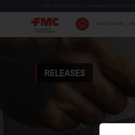
SAC: 0800 0 17 17 87
|
Emergência: 0800 34 35 45 0
|
INSTITUCIONAL
ON
RELEASES