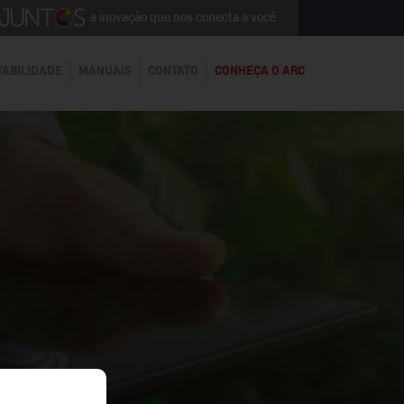
a inovação que nos conecta a você
TABILIDADE
MANUAIS
CONTATO
CONHEÇA O ARC