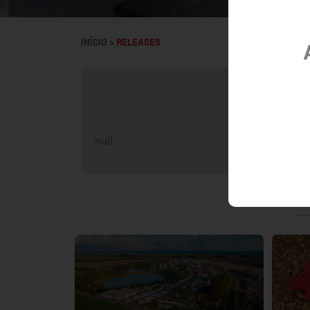
INÍCIO >
RELEASES
null