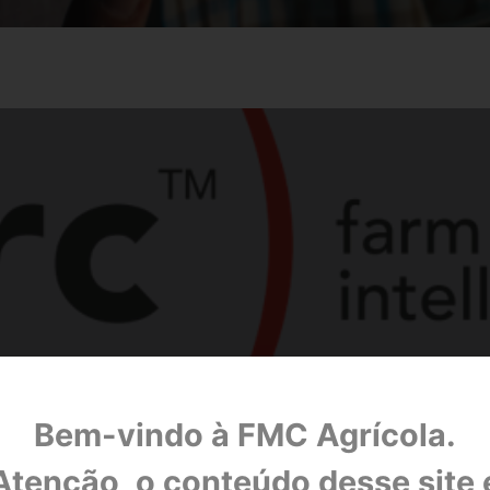
cultura de precisão através da plataforma Arc™
Bem-vindo à FMC Agrícola.
Atenção, o conteúdo desse site 