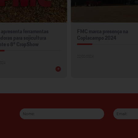
apresenta ferramentas
FMC marca presença na
doras para sojicultura
Coplacampo 2024
nte o 8º CropShow
22/02/2024
2024
+