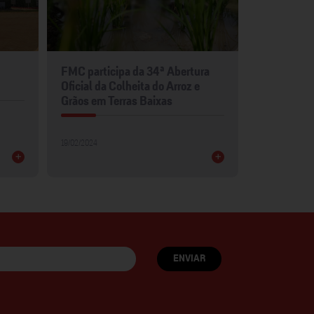
FMC participa da 34ª Abertura
FMC leva p
Oficial da Colheita do Arroz e
para Show 
Grãos em Terras Baixas
30/01/2024
19/02/2024
+
+