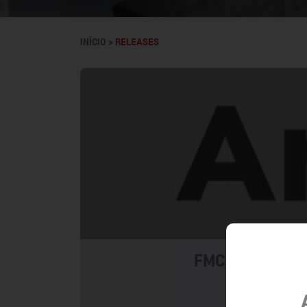
INÍCIO >
RELEASES
FMC inova em agri