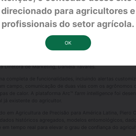
cio a lançar uma tecnologia que permitirá que agricultore
direcionado para agricultores e
pragas, antes que se tornem um problema. A plataforma A
al, para garantir que os produtos certos de proteção de c
profissionais do setor agrícola.
bilidade, otimizar a produtividade da lavoura e melhorar 
 analíticas para tomada de decisão importante na proteçã
anço, pois permite um aconselhamento e
insights
sobre pr
 o produtor pode atuar com uma agricultura mais sustentáve
a Diretora de Marketing, Daniela Tavares.
 completa de funcionalidades, incluindo alertas customiz
num campo, comunicação de duas vias com os agrônomos d
apas de calor. A plataforma Arc™
farm intelligence
foi desen
 já existente do agricultor.
 em Agricultura de Precisão para América Latina, Piero Ca
 dados históricos agregados, modelos entomológicos, dados
 em tempo real para elevar o grau de confiança do agricul