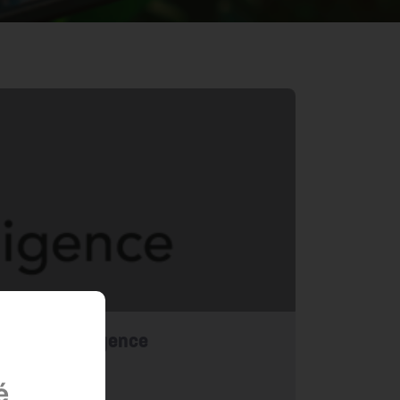
 farm intelligence
é