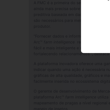
A
FMC é a primeira do setor do agronegó
ainda mais precisa sobre a pressão de 
preditiva baseada em dados em tempo re
são necessários para melhorar a sustenta
produtor.
“Fornecer dados e informações prévias e
Arc™
farm intelligence
representa um av
fácil e mais inteligente e dessa forma,
fortalecendo relacionamentos “, destaca 
A plataforma inovadora oferece uma gama
indicar quando uma ação é necessária 
gráficas de alta qualidade, gráficos e m
facilmente inserida no ecossistema digital
O gerente de desenvolvimento de Mercado
plataforma Arc™
farm intelligence
utiliza
mapeamento de pragas a nível regional e
manejo de insetos.