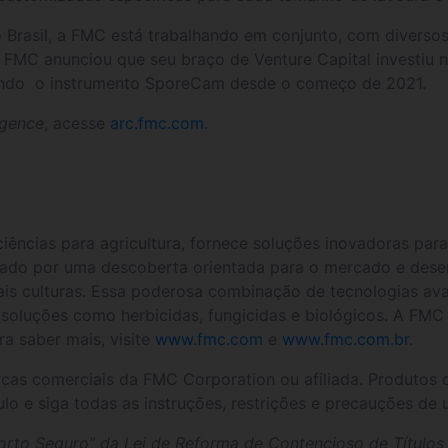
 Brasil, a FMC está trabalhando em conjunto, com diversos
a FMC anunciou que seu braço de Venture Capital investiu n
usando o instrumento SporeCam desde o começo de 2021.
igence
, acesse
arc.fmc.com
.
ências para agricultura, fornece soluções inovadoras pa
onado por uma descoberta orientada para o mercado e dese
is culturas. Essa poderosa combinação de tecnologias ava
m soluções como herbicidas, fungicidas e biológicos. A 
a saber mais, visite
www.fmc.com
e
www.fmc.com.br
.
cas comerciais da FMC Corporation ou afiliada. Produtos 
lo e siga todas as instruções, restrições e precauções de 
orto Seguro” da Lei de Reforma de Contencioso de Títulos 