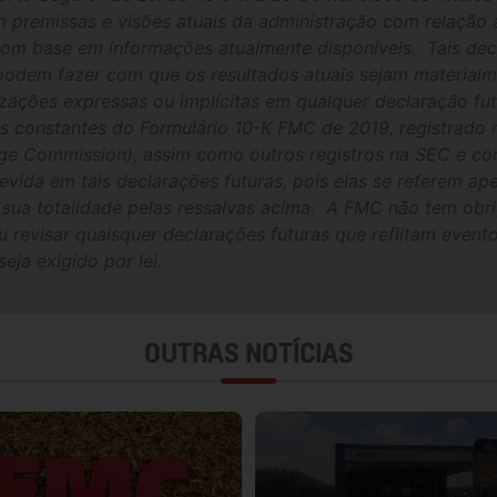
premissas e visões atuais da administração com relação a
om base em informações atualmente disponíveis. Tais dec
 podem fazer com que os resultados atuais sejam materialme
zações expressas ou implícitas em qualquer declaração fut
lvas constantes do Formulário 10-K FMC de 2019, registrado
ge Commission), assim como outros registros na SEC e co
evida em tais declarações futuras, pois elas se referem a
 sua totalidade pelas ressalvas acima. A FMC não tem obri
u revisar quaisquer declarações futuras que reflitam event
eja exigido por lei.
OUTRAS NOTÍCIAS