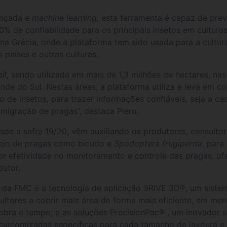
ançada e
machine learning,
esta ferramenta é capaz de pre
 de confiabilidade para os principais insetos em cultura
 na Grécia, onde a plataforma tem sido usada para a cultu
 países e outras culturas.
il, sendo utilizada em mais de 1,3 milhões de hectares, nas
nde do Sul. Nestas áreas, a plataforma utiliza e leva em c
 de insetos, para trazer informações confiáveis, seja a c
migração de pragas”, destaca Piero.
esde a safra 19/20, vêm auxiliando os produtores, consulto
ejo de pragas como bicudo e
Spodoptera frugiperda
, para
r efetividade no monitoramento e controle das pragas, of
dutor.
o da FMC é a tecnologia de aplicação 3RIVE 3D®, um siste
icultores a cobrir mais área de forma mais eficiente, em 
bra e tempo; e as soluções PrecisionPac® , um inovador s
customizadas específicas para cada tamanho de lavoura e 