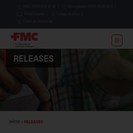
SAC: 0800 0 17 17 87
|
Emergência: 0800 34 35 45 0
|
Portal Interno
|
Código de ética
|
Canal de Denúncias
RELEASES
INÍCIO >
RELEASES