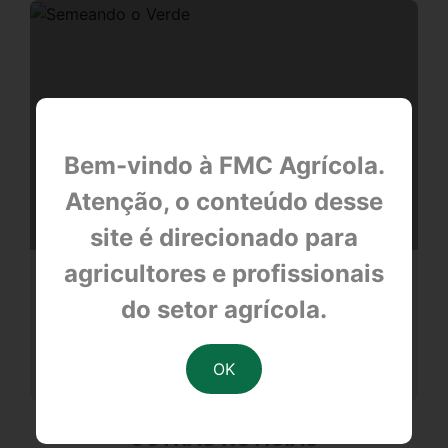
Bem-vindo à FMC Agrícola.
Atenção, o conteúdo desse
site é direcionado para
agricultores e profissionais
Semeando o Verde
do setor agrícola.
null
OUTRAS NOTÍCIAS