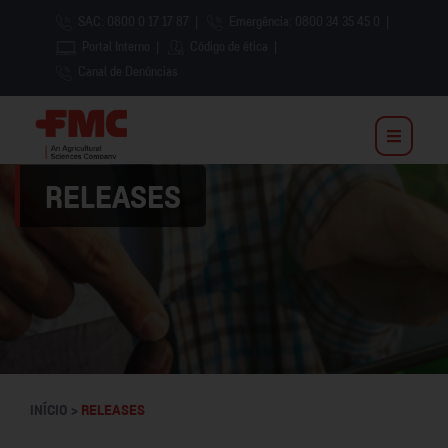
SAC: 0800 0 17 17 87
|
Emergência: 0800 34 35 45 0
|
Portal Interno
|
Código de ética
|
Canal de Denúncias
RELEASES
INÍCIO >
RELEASES