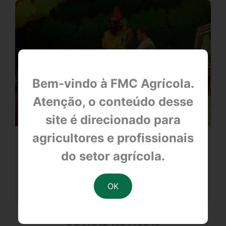
Bem-vindo à FMC Agrícola.
Atenção, o conteúdo desse
site é direcionado para
agricultores e profissionais
Conceição das Alagoas e Delta (MG)
do setor agrícola.
null
OUTRAS NOTÍCIAS