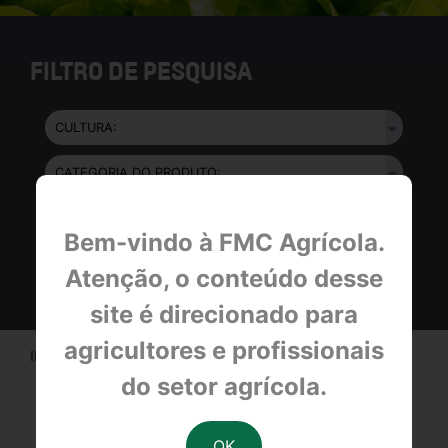
FILTRO DE PESQUISA
Bem-vindo à FMC Agrícola.
Atenção, o conteúdo desse
site é direcionado para
agricultores e profissionais
INÍCIO > CULTURAS >
FOLHOSAS
do setor agrícola.
A CULTURA FOLHOSAS