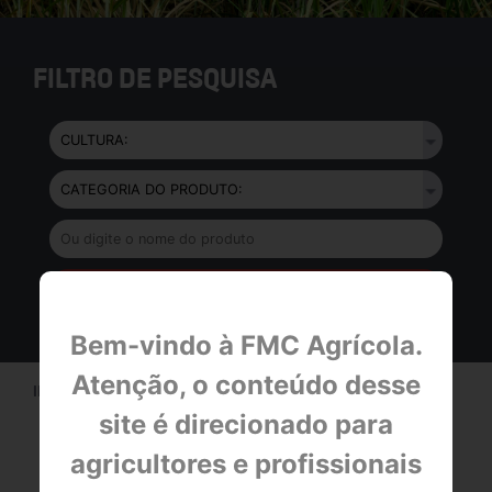
FILTRO DE PESQUISA
Bem-vindo à FMC Agrícola.
Atenção, o conteúdo desse
INÍCIO > CULTURAS >
CANA
site é direcionado para
A CULTURA CANA
agricultores e profissionais