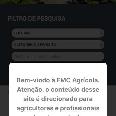
FILTRO DE PESQUISA
Bem-vindo à FMC Agrícola.
Atenção, o conteúdo desse
INÍCIO > CULTURAS >
FEIJÃO
site é direcionado para
A CULTURA FEIJÃO
agricultores e profissionais