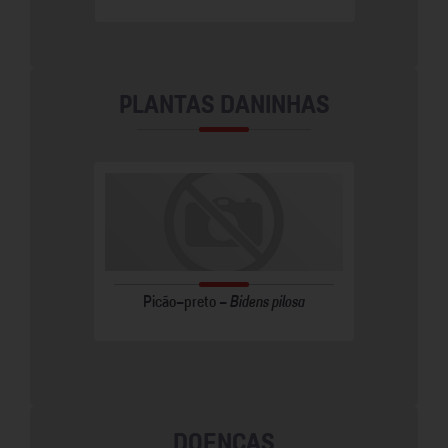
PLANTAS DANINHAS
ada/Papuã
Picão-preto -
Bidens pilosa
inea
DOENÇAS