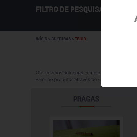
FILTRO DE PESQUISA
INÍCIO > CULTURAS >
TRIGO
Oferecemos soluções completas para o trigo, d
valor ao produtor através de capacitação e inf
PRAGAS