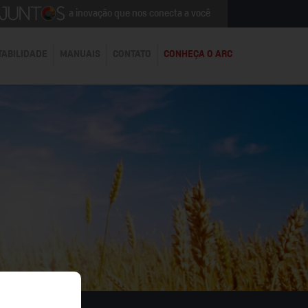
a inovação que nos conecta a você
TABILIDADE
MANUAIS
CONTATO
CONHEÇA O ARC