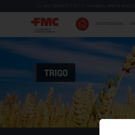
SAC: 0800 0 17 17 87
|
Emergência: 0800 34 35 45 0
|
INSTITUCIONAL
ON
TRIGO