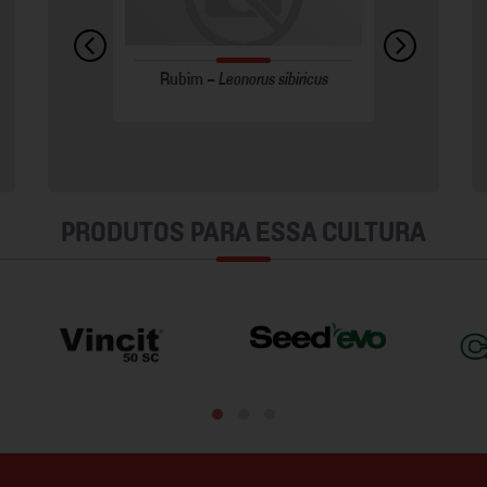
-
Euphorbia
Mancha-amarela -
Drechslera
Rubim -
Leonorus sibiricus
Ferrugem-da-folha -
Losna-b
Puccini
la
tritici-repentis
triticina
h
PRODUTOS PARA ESSA CULTURA