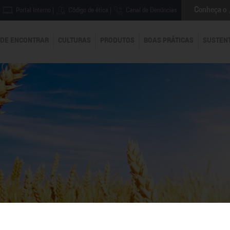
Conheça o
Portal Interno
|
Código de ética
|
Canal de Denúncias
DE ENCONTRAR
CULTURAS
PRODUTOS
BOAS PRÁTICAS
SUSTEN