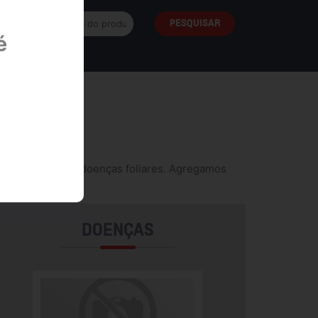
é
nte ao manejo de doenças foliares. Agregamos
ividade.
DOENÇAS