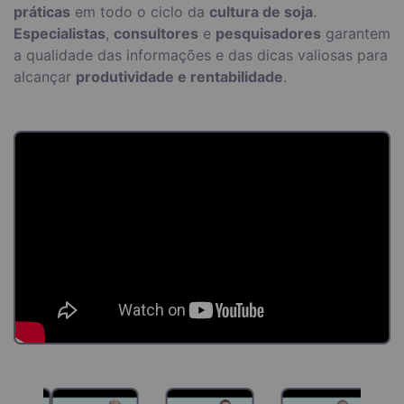
práticas
em todo o ciclo da
cultura de soja
.
Especialistas
,
consultores
e
pesquisadores
garantem
a qualidade das informações e das dicas valiosas para
alcançar
produtividade e rentabilidade
.