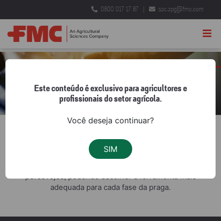
0800 017 17 87
|
sac.apg@fmc.com
Previous
Nex
Este conteúdo é exclusivo para agricultores e
profissionais do setor agrícola.
Você deseja continuar?
Com o
Domínio Percevejo
, você tem a flexibilidade de
SIM
usar o inseticida certo na hora certa. Um programa de
manejo para quem busca alta performance no controle de
percevejos, podendo escolher a ferramenta mais
adequada para cada fase da praga.