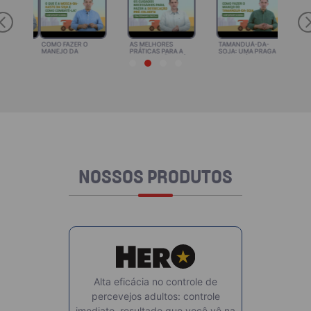
Previous
COMO FAZER O
AS MELHORES
TAMANDUÁ-DA-
MANEJO DA
PRÁTICAS PARA A
SOJA: UMA PRAGA
MOSCA-DA-HASTE
DESSECAÇÃO PRÉ-
QUE ESTÁ
DA SOJA
COLHEITA
GANHANDO
RELEVÂNCIA
NOSSOS PRODUTOS
Alta eficácia no controle de
percevejos adultos: controle
imediato, resultado que você vê na